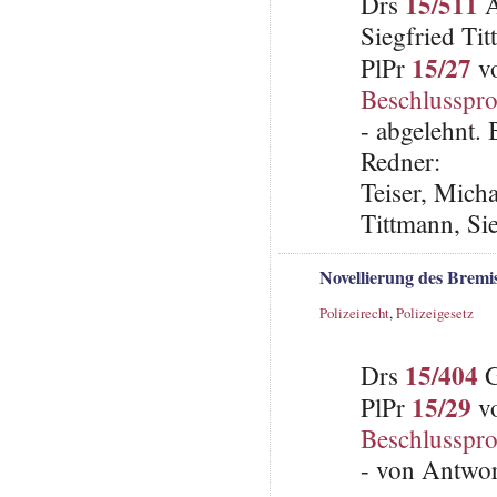
15/511
Drs
A
Siegfried Ti
15/27
PlPr
vo
Beschlusspro
- abgelehnt.
Redner:
Teiser, Mich
Tittmann, Si
Novellierung des Bremi
Polizeirecht
,
Polizeigesetz
15/404
Drs
G
15/29
PlPr
vo
Beschlusspro
- von Antwo