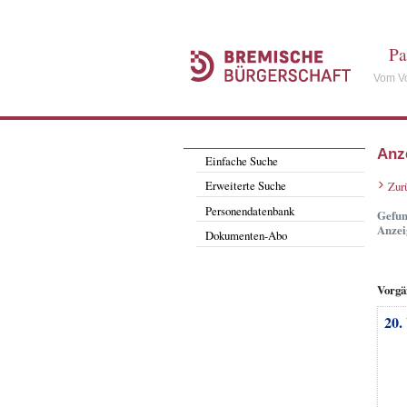
Pa
Vom Vo
Anz
Einfache Suche
Erweiterte Suche
Zur
Personendatenbank
Gefun
Anzei
Dokumenten-Abo
Vorgä
20.