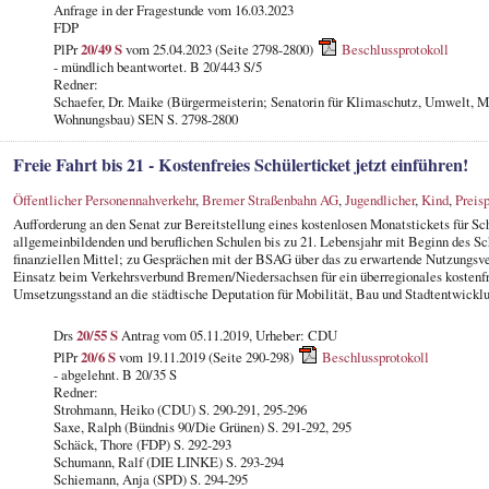
Anfrage in der Fragestunde
vom 16.03.2023
FDP
PlPr
20/49 S
vom 25.04.2023 (Seite 2798-2800)
Beschlussprotokoll
- mündlich beantwortet. B 20/443 S/5
Redner:
Schaefer, Dr. Maike (Bürgermeisterin; Senatorin für Klimaschutz, Umwelt, M
Wohnungsbau) SEN S. 2798-2800
Freie Fahrt bis 21 - Kostenfreies Schülerticket jetzt einführen!
Öffentlicher Personennahverkehr
,
Bremer Straßenbahn AG
,
Jugendlicher
,
Kind
,
Preisp
Aufforderung an den Senat zur Bereitstellung eines kostenlosen Monatstickets für Sc
allgemeinbildenden und beruflichen Schulen bis zu 21. Lebensjahr mit Beginn des Sc
finanziellen Mittel; zu Gesprächen mit der BSAG über das zu erwartende Nutzungsv
Einsatz beim Verkehrsverbund Bremen/Niedersachsen für ein überregionales kostenfr
Umsetzungsstand an die städtische Deputation für Mobilität, Bau und Stadtentwicklu
Drs
20/55 S
Antrag vom 05.11.2019, Urheber: CDU
PlPr
20/6 S
vom 19.11.2019 (Seite 290-298)
Beschlussprotokoll
- abgelehnt. B 20/35 S
Redner:
Strohmann, Heiko (CDU) S. 290-291, 295-296
Saxe, Ralph (Bündnis 90/Die Grünen) S. 291-292, 295
Schäck, Thore (FDP) S. 292-293
Schumann, Ralf (DIE LINKE) S. 293-294
Schiemann, Anja (SPD) S. 294-295