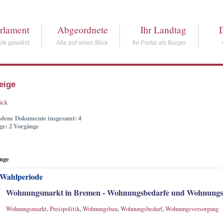
rlament
Abgeordnete
Ihr Landtag
lk gewählt
Alle auf einen Blick
Ihr Portal als Bürger
eige
ück
dene Dokumente insgesamt: 4
ge: 2 Vorgänge
nge
 Wahlperiode
Wohnungsmarkt in Bremen - Wohnungsbedarfe und Wohnung
Wohnungsmarkt
,
Preispolitik
,
Wohnungsbau
,
Wohnungsbedarf
,
Wohnungsversorgung