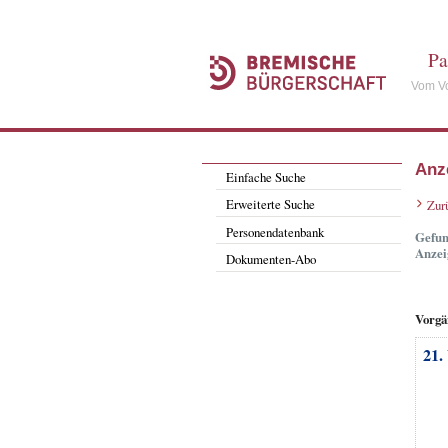
Pa
Vom Vo
Anz
Einfache Suche
Erweiterte Suche
Zur
Personendatenbank
Gefun
Anzei
Dokumenten-Abo
Vorgä
21.