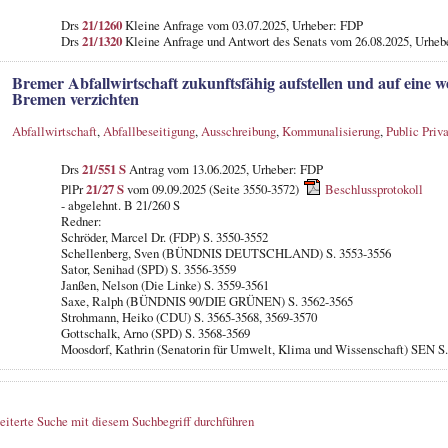
Drs
21/1260
Kleine Anfrage vom 03.07.2025, Urheber: FDP
Drs
21/1320
Kleine Anfrage und Antwort des Senats vom 26.08.2025, Urheb
Bremer Abfallwirtschaft zukunftsfähig aufstellen und auf eine 
Bremen verzichten
Abfallwirtschaft
,
Abfallbeseitigung
,
Ausschreibung
,
Kommunalisierung
,
Public Priva
Drs
21/551 S
Antrag vom 13.06.2025, Urheber: FDP
PlPr
21/27 S
vom 09.09.2025 (Seite 3550-3572)
Beschlussprotokoll
- abgelehnt. B 21/260 S
Redner:
Schröder, Marcel Dr. (FDP) S. 3550-3552
Schellenberg, Sven (BÜNDNIS DEUTSCHLAND) S. 3553-3556
Sator, Senihad (SPD) S. 3556-3559
Janßen, Nelson (Die Linke) S. 3559-3561
Saxe, Ralph (BÜNDNIS 90/DIE GRÜNEN) S. 3562-3565
Strohmann, Heiko (CDU) S. 3565-3568, 3569-3570
Gottschalk, Arno (SPD) S. 3568-3569
Moosdorf, Kathrin (Senatorin für Umwelt, Klima und Wissenschaft) SEN S
eiterte Suche mit diesem Suchbegriff durchführen