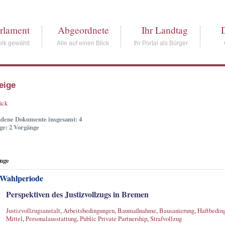
rlament
Abgeordnete
Ihr Landtag
lk gewählt
Alle auf einen Blick
Ihr Portal als Bürger
eige
ück
dene Dokumente insgesamt: 4
ge: 2 Vorgänge
nge
 Wahlperiode
Perspektiven des Justizvollzugs in Bremen
Justizvollzugsanstalt
,
Arbeitsbedingungen
,
Baumaßnahme
,
Bausanierung
,
Haftbedin
Mittel
,
Personalausstattung
,
Public Private Partnership
,
Strafvollzug