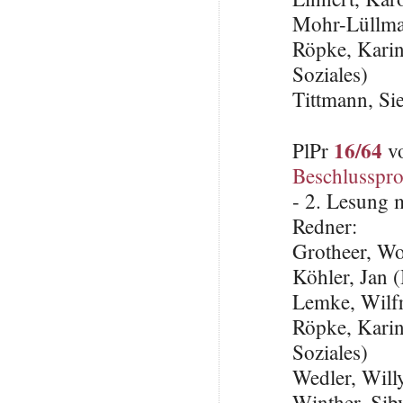
Mohr-Lüllma
Röpke, Karin
Soziales)
Tittmann, Si
16/64
PlPr
vo
Beschlusspro
- 2. Lesung 
Redner:
Grotheer, W
Köhler, Jan 
Lemke, Wilfr
Röpke, Karin
Soziales)
Wedler, Will
Winther, Sib