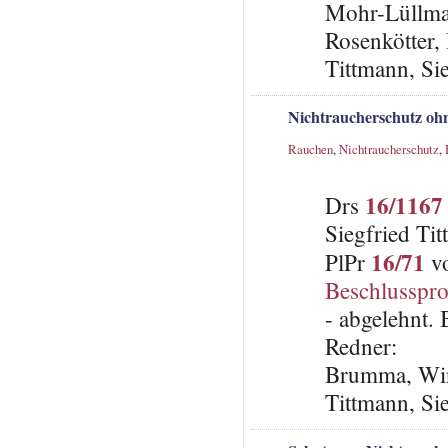
Mohr-Lüllma
Rosenkötter,
Tittmann, Si
Nichtraucherschutz ohn
Rauchen
,
Nichtraucherschutz
,
16/1167
Drs
Siegfried Ti
16/71
PlPr
vo
Beschlusspro
- abgelehnt.
Redner:
Brumma, Win
Tittmann, Si