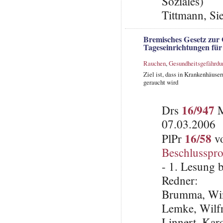
Soziales)
Tittmann, Si
Bremisches Gesetz zur
Tageseinrichtungen fü
Rauchen
,
Gesundheitsgefährdu
Ziel ist, dass in Krankenhäuse
geraucht wird
16/947
Drs
M
07.03.2006
16/58
PlPr
vo
Beschlusspro
- 1. Lesung 
Redner:
Brumma, Win
Lemke, Wilfr
Linnert, Kar