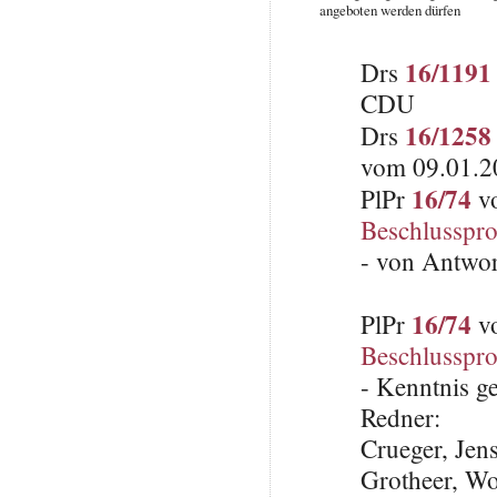
angeboten werden dürfen
16/1191
Drs
CDU
16/1258
Drs
vom 09.01.2
16/74
PlPr
vo
Beschlusspro
- von Antwo
16/74
PlPr
vo
Beschlusspro
- Kenntnis 
Redner:
Crueger, Jen
Grotheer, W