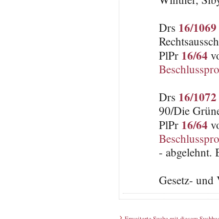
16/1069
Drs
Rechtsaussch
16/64
PlPr
vo
Beschlusspro
16/1072
Drs
90/Die Grün
16/64
PlPr
vo
Beschlusspro
- abgelehnt.
Gesetz- und 
Erweiterte Suche mit diesem Suchbeg