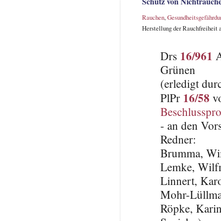
Schutz von Nichtrauch
Rauchen
,
Gesundheitsgefährdu
Herstellung der Rauchfreiheit
16/961
Drs
A
Grünen
(erledigt du
16/58
PlPr
vo
Beschlusspro
- an den Vor
Redner:
Brumma, Win
Lemke, Wilfr
Linnert, Kar
Mohr-Lüllma
Röpke, Karin