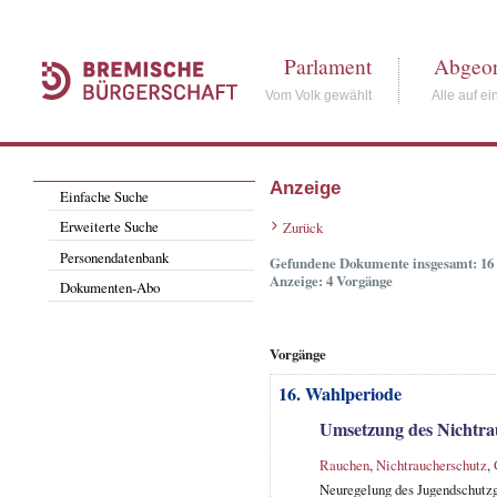
Parlament
Abgeor
Vom Volk gewählt
Alle auf ei
Anzeige
Einfache Suche
Erweiterte Suche
Zurück
Personendatenbank
Gefundene Dokumente insgesamt: 16
Anzeige: 4 Vorgänge
Dokumenten-Abo
Vorgänge
16. Wahlperiode
Umsetzung des Nichtra
Rauchen
,
Nichtraucherschutz
,
Neuregelung des Jugendschutzg