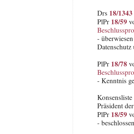
18/1343
Drs
18/59
PlPr
vo
Beschlusspro
- überwiesen
Datenschutz 
18/78
PlPr
vo
Beschlusspro
- Kenntnis 
Konsenslist
Präsident de
18/59
PlPr
vo
- beschlosse