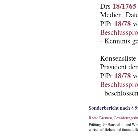
18/1765
Drs
Medien, Dat
18/78
PlPr
vo
Beschlusspro
- Kenntnis 
Konsenslist
Präsident de
18/78
PlPr
vo
Beschlusspro
- beschlosse
Sonderbericht nach § 9
Radio Bremen
,
Gewährträgerh
Prüfung der Haushalts- und Wi
wirtschaftlichen und finanziell