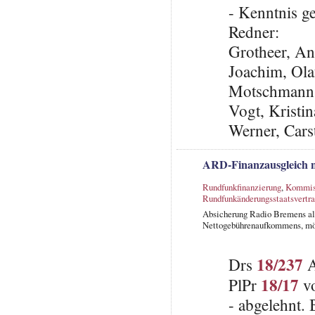
- Kenntnis 
Redner:
Grotheer, An
Joachim, Olaf
Motschmann,
Vogt, Kristi
Werner, Cars
ARD-Finanzausgleich n
Rundfunkfinanzierung
,
Kommiss
Rundfunkänderungsstaatsvertr
Absicherung Radio Bremens als
Nettogebührenaufkommens, mög
18/237
Drs
A
18/17
PlPr
vo
- abgelehnt.