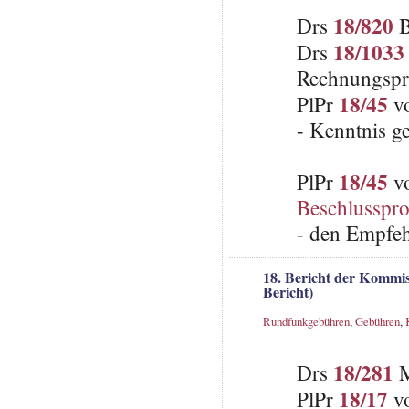
18/820
Drs
B
18/1033
Drs
Rechnungspr
18/45
PlPr
v
- Kenntnis 
18/45
PlPr
vo
Beschlusspro
- den Empfeh
18. Bericht der Kommis
Bericht)
Rundfunkgebühren
,
Gebühren
,
18/281
Drs
M
18/17
PlPr
vo