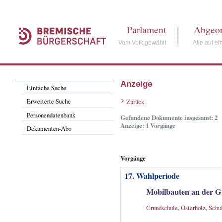
Parlament
Abgeor
Vom Volk gewählt
Alle auf ei
Anzeige
Einfache Suche
Erweiterte Suche
Zurück
Personendatenbank
Gefundene Dokumente insgesamt: 2
Anzeige: 1 Vorgänge
Dokumenten-Abo
Vorgänge
17. Wahlperiode
Mobilbauten an der G
Grundschule
,
Osterholz
,
Schu