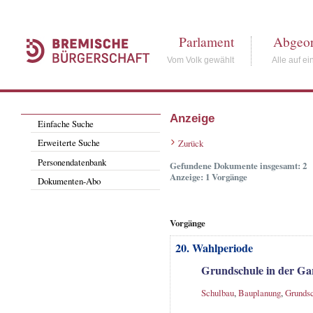
Parlament
Abgeor
Vom Volk gewählt
Alle auf ei
Anzeige
Einfache Suche
Erweiterte Suche
Zurück
Personendatenbank
Gefundene Dokumente insgesamt: 2
Anzeige: 1 Vorgänge
Dokumenten-Abo
Vorgänge
20. Wahlperiode
Grundschule in der Ga
Schulbau
,
Bauplanung
,
Grunds