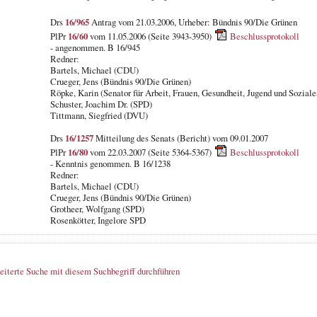
Drs
16/965
Antrag vom 21.03.2006, Urheber: Bündnis 90/Die Grünen
PlPr
16/60
vom 11.05.2006 (Seite 3943-3950)
Beschlussprotokoll
- angenommen. B 16/945
Redner:
Bartels, Michael (CDU)
Crueger, Jens (Bündnis 90/Die Grünen)
Röpke, Karin (Senator für Arbeit, Frauen, Gesundheit, Jugend und Soziale
Schuster, Joachim Dr. (SPD)
Tittmann, Siegfried (DVU)
Drs
16/1257
Mitteilung des Senats (Bericht) vom 09.01.2007
PlPr
16/80
vom 22.03.2007 (Seite 5364-5367)
Beschlussprotokoll
- Kenntnis genommen. B 16/1238
Redner:
Bartels, Michael (CDU)
Crueger, Jens (Bündnis 90/Die Grünen)
Grotheer, Wolfgang (SPD)
Rosenkötter, Ingelore SPD
eiterte Suche mit diesem Suchbegriff durchführen