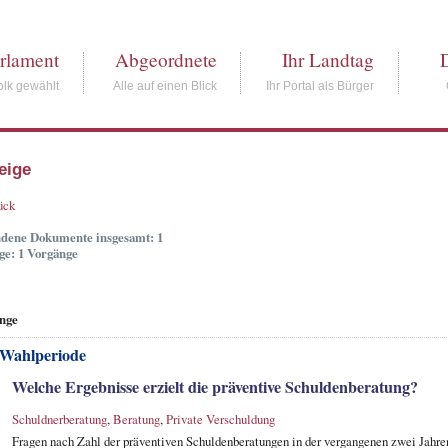
rlament
Abgeordnete
Ihr Landtag
lk gewählt
Alle auf einen Blick
Ihr Portal als Bürger
eige
ück
dene Dokumente insgesamt: 1
ge: 1 Vorgänge
nge
 Wahlperiode
Welche Ergebnisse erzielt die präventive Schuldenberatung?
Schuldnerberatung
,
Beratung
,
Private Verschuldung
Fragen nach Zahl der präventiven Schuldenberatungen in der vergangenen zwei Jahren