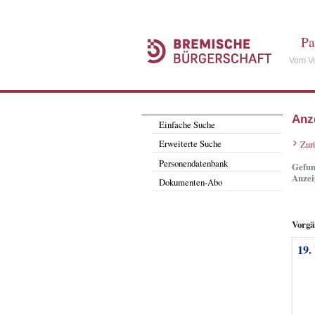
Pa
Vom Vo
Anz
Einfache Suche
Erweiterte Suche
Zur
Personendatenbank
Gefun
Anzei
Dokumenten-Abo
Vorgä
19.