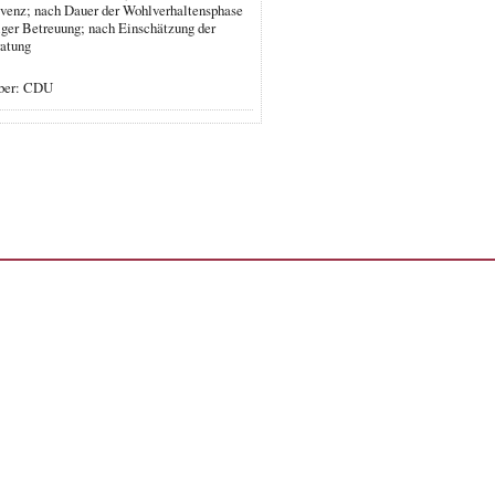
olvenz; nach Dauer der Wohlverhaltensphase
iger Betreuung; nach Einschätzung der
ratung
eber: CDU