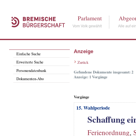
Parlament
Abgeor
Vom Volk gewählt
Alle auf ei
Anzeige
Einfache Suche
Erweiterte Suche
Zurück
Personendatenbank
Gefundene Dokumente insgesamt: 2
Anzeige: 1 Vorgänge
Dokumenten-Abo
Vorgänge
15. Wahlperiode
Schaffung ei
Ferienordnung
,