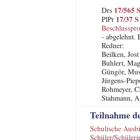
17/565 
Drs
17/37 S
PlPr
Beschlusspro
- abgelehnt.
Redner:
Beilken, Jos
Buhlert, Ma
Güngör, Mus
Jürgens-Piep
Rohmeyer, C
Stahmann, A
Teilnahme d
Schulische Ausb
Schüler/Schüleri