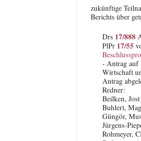
zukünftige Teiln
Berichts über g
17/888
Drs
A
17/55
PlPr
vo
Beschlusspro
- Antrag auf
Wirtschaft u
Antrag abgel
Redner:
Beilken, Jos
Buhlert, Ma
Güngör, Mus
Jürgens-Piep
Rohmeyer, C