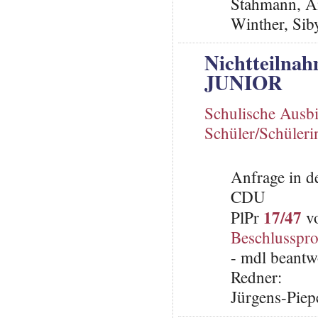
Stahmann, A
Winther, Sib
Nichtteilna
JUNIOR
Schulische Ausb
Schüler/Schüleri
Anfrage in d
CDU
17/47
PlPr
vo
Beschlusspro
- mdl beantw
Redner:
Jürgens-Piep