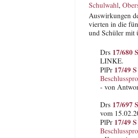
Schulwahl
,
Ober
Auswirkungen de
vierten in die fü
und Schüler mit 
17/680 
Drs
LINKE.
17/49 S
PlPr
Beschlusspro
- von Antwo
17/697 
Drs
vom 15.02.2
17/49 S
PlPr
Beschlusspro