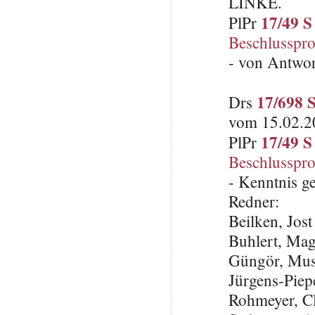
LINKE.
17/49 S
PlPr
Beschlusspro
- von Antwo
17/698 
Drs
vom 15.02.2
17/49 S
PlPr
Beschlusspro
- Kenntnis 
Redner:
Beilken, Jos
Buhlert, Ma
Güngör, Mus
Jürgens-Piep
Rohmeyer, C