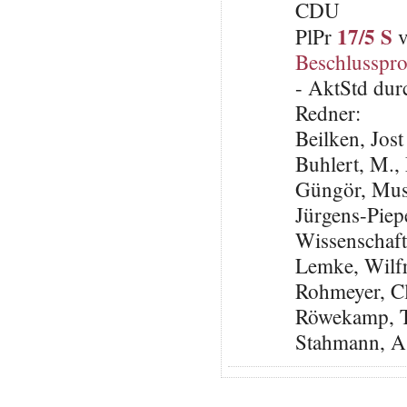
CDU
17/5 S
PlPr
v
Beschlusspro
- AktStd dur
Redner:
Beilken, Jos
Buhlert, M.
Güngör, Mus
Jürgens-Piep
Wissenschaft
Lemke, Wilfr
Rohmeyer, C
Röwekamp, 
Stahmann, A