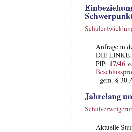
Einbeziehung
Schwerpunkt
Schulentwicklun
Anfrage in d
DIE LINKE.
17/46
PlPr
vo
Beschlusspro
- gem. § 30 
Jahrelang u
Schulverweigeru
Aktuelle St