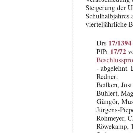
Steigerung der U
Schulhalbjahres 
vierteljährliche 
17/1394
Drs
17/72
PlPr
vo
Beschlusspro
- abgelehnt.
Redner:
Beilken, Jos
Buhlert, Ma
Güngör, Mus
Jürgens-Piep
Rohmeyer, C
Röwekamp, 