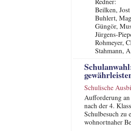
Redner:
Beilken, Jos
Buhlert, Ma
Güngör, Mus
Jürgens-Piep
Rohmeyer, C
Stahmann, A
Schulanwahl
gewährleiste
Schulische Ausb
Aufforderung an
nach der 4. Klas
Schulbesuch zu 
wohnortnaher B