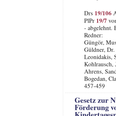
19/106
Drs
A
19/7
PlPr
vom
- abgelehnt.
Redner:
Güngör, Mus
Güldner, Dr.
Leonidakis,
Kohlrausch, 
Ahrens, San
Bogedan, Cla
457-459
Gesetz zur N
Förderung vo
Kindertagesp