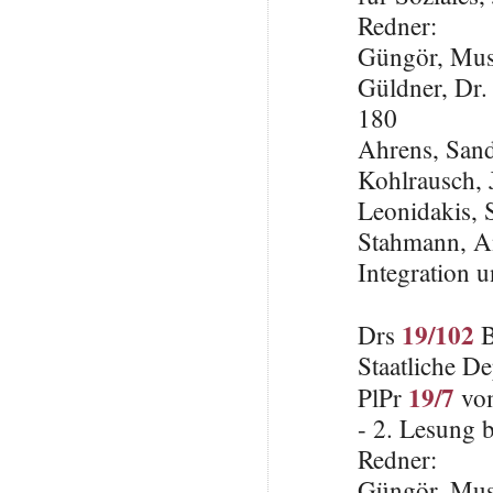
Redner:
Güngör, Mus
Güldner, Dr.
180
Ahrens, San
Kohlrausch, 
Leonidakis,
Stahmann, An
Integration 
19/102
Drs
B
Staatliche D
19/7
PlPr
vom
- 2. Lesung 
Redner:
Güngör, Mus