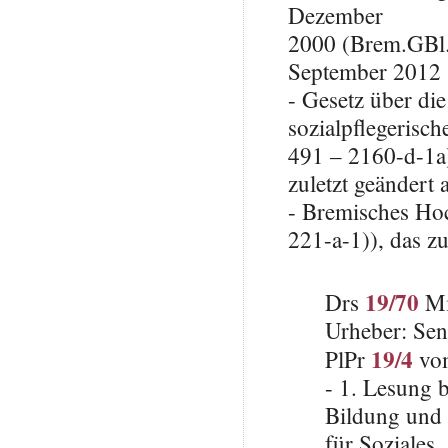
Dezember
2000 (Brem.GBl. 
September 2012 
- Gesetz über di
sozialpflegeris
491 – 2160-d-1a
zuletzt geändert
- Bremisches Ho
221-a-1)), das z
19/70
Drs
Mi
Urheber: Sen
19/4
PlPr
vom
- 1. Lesung b
Bildung und 
für Soziales