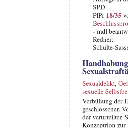
SPD
18/35
PlPr
vo
Beschlusspro
- mdl beantw
Redner:
Schulte-Sass
Handhabung d
Sexualstraft
Sexualdelikt
,
Gef
sexuelle Selbst
Verbüßung der Ha
geschlossenen V
der verurteilten 
Konzeptrion zur 