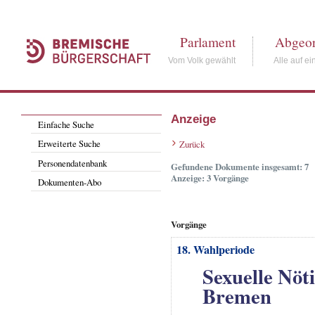
Parlament
Abgeor
Vom Volk gewählt
Alle auf ei
Anzeige
Einfache Suche
Erweiterte Suche
Zurück
Personendatenbank
Gefundene Dokumente insgesamt: 7
Anzeige: 3 Vorgänge
Dokumenten-Abo
Vorgänge
18. Wahlperiode
Sexuelle Nöt
Bremen