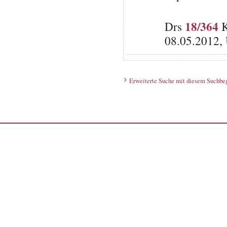
18/364
Drs
K
08.05.2012,
Erweiterte Suche mit diesem Suchbeg