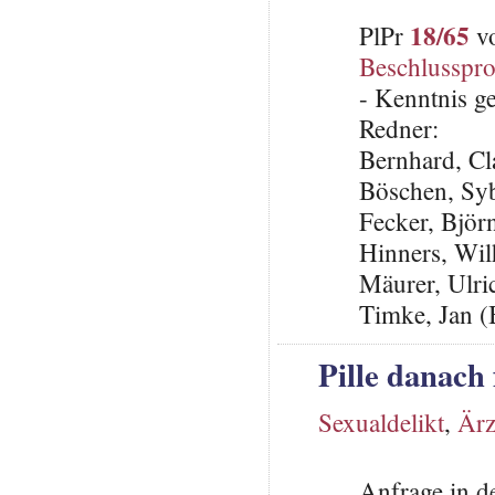
18/65
PlPr
vo
Beschlusspro
- Kenntnis 
Redner:
Bernhard, C
Böschen, Syb
Fecker, Björ
Hinners, Wi
Mäurer, Ulri
Timke, Jan (
Pille danach
Sexualdelikt
,
Ärz
Anfrage in d