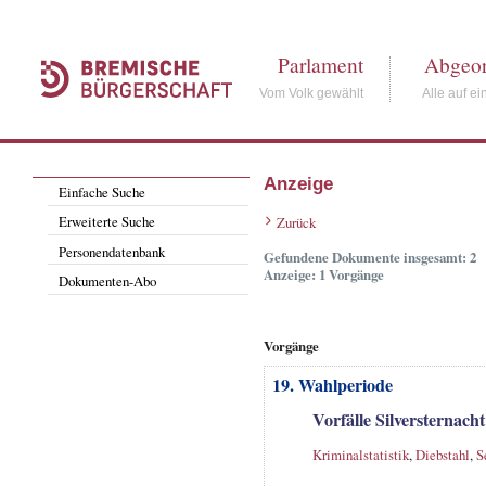
Parlament
Abgeor
Vom Volk gewählt
Alle auf ei
Anzeige
Einfache Suche
Erweiterte Suche
Zurück
Personendatenbank
Gefundene Dokumente insgesamt: 2
Anzeige: 1 Vorgänge
Dokumenten-Abo
Vorgänge
19. Wahlperiode
Vorfälle Silversternach
Kriminalstatistik
,
Diebstahl
,
S