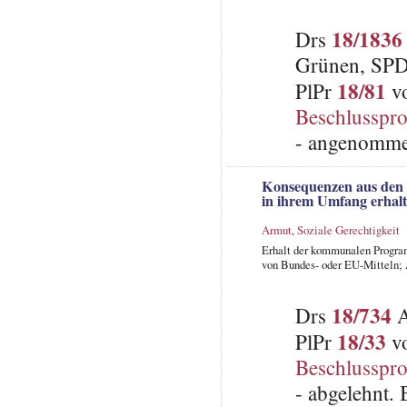
18/1836
Drs
Grünen, SP
18/81
PlPr
vo
Beschlusspro
- angenomme
Konsequenzen aus den
in ihrem Umfang erhal
Armut
,
Soziale Gerechtigkeit
Erhalt der kommunalen Progra
von Bundes- oder EU-Mitteln;
18/734
Drs
A
18/33
PlPr
vo
Beschlusspro
- abgelehnt.