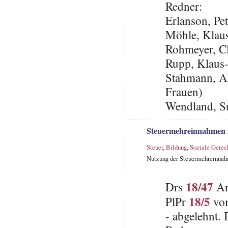
Redner:
Erlanson, Pe
Möhle, Klau
Rohmeyer, C
Rupp, Klaus
Stahmann, An
Frauen)
Wendland, S
Steuermehreinnahmen für
Steuer
,
Bildung
,
Soziale Gerec
Nutzung der Steuermehreinnahme
18/47
Drs
An
18/5
PlPr
vom
- abgelehnt.