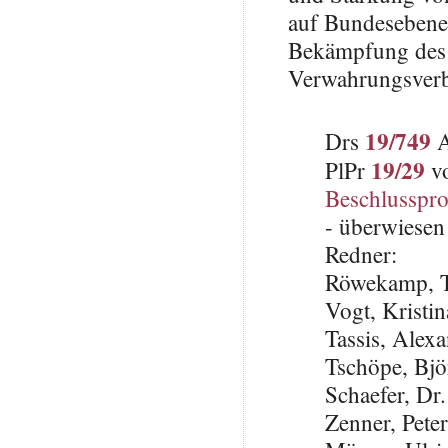
auf Bundesebene
Bekämpfung des 
Verwahrungsverbo
19/749
Drs
A
19/29
PlPr
vo
Beschlusspro
- überwiesen 
Redner:
Röwekamp, 
Vogt, Krist
Tassis, Alex
Tschöpe, Bj
Schaefer, Dr
Zenner, Pete