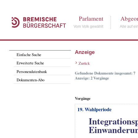
Parlament
Abgeor
Vom Volk gewählt
Alle auf ei
Anzeige
Einfache Suche
Erweiterte Suche
Zurück
Personendatenbank
Gefundene Dokumente insgesamt: 7
Anzeige: 2 Vorgänge
Dokumenten-Abo
Vorgänge
19. Wahlperiode
Integrationsp
Einwanderung