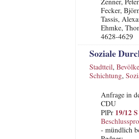
Zenner, Pete
Fecker, Björ
Tassis, Alex
Ehmke, Thoma
4628-4629
Soziale Durc
Stadtteil
,
Bevölke
Schichtung
,
Sozi
Anfrage in d
CDU
19/12 S
PlPr
Beschlusspro
- mündlich b
Redner: