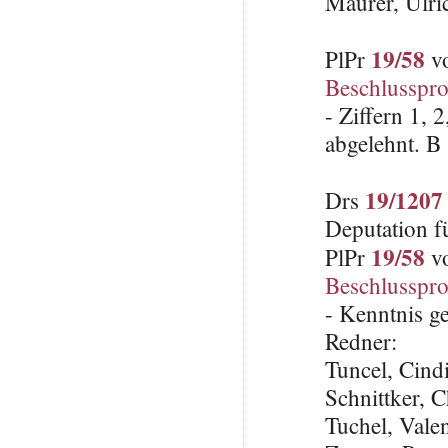
Mäurer, Ulri
19/58
PlPr
vo
Beschlusspro
- Ziffern 1, 
abgelehnt. B
19/1207
Drs
Deputation f
19/58
PlPr
vo
Beschlusspro
- Kenntnis 
Redner:
Tuncel, Cin
Schnittker, 
Tuchel, Vale