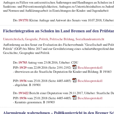
Anfragen zu Fällen von antisemitischen Äußerungen und Handlungen an Schulen im 
Sanktions- und Präventionsmöglichkeiten; Anfragen zu Unterrichtsinhalten zu Judenf
und Normen und Aufklärungsarbeit in Einrichtungen der Kinder- und Jugendarbeit
Drs
19/1751
Kleine Anfrage und Antwort des Senats vom 10.07.2018, Urhebe
Fächerintegration an Schulen im Land Bremen auf den Prüfstan
Unterrichtsfach
,
Geografie
,
Politik
,
Politische Bildung
,
Sozialkundeunterricht
Aufforderung an den Senat zur Evaluation des Fächerverbunds "Gesellschaft und Poli
Politik" (GGP) bis Mitte 2017 und zur Gewährleistung eines schulartübergreifend d
Geschichte, Geographie und Politik
Drs
19/703
Antrag vom 23.08.2016, Urheber: CDU
PlPr
19/29
vom 22.09.2016 (Seite 2191-2192)
Beschlussprotokoll
- überwiesen an die Staatliche Deputation für Kinder und Bildung. B 19/463
PlPr
19/56
vom 25.01.2018 (Seite 4485-4485)
Beschlussprotokoll
- abgelehnt. B 19/901
Drs
19/1422
Bericht einer Deputation vom 29.11.2017, Urheber: Staatliche De
PlPr
19/56
vom 25.01.2018 (Seite 4485-4485)
Beschlussprotokoll
- Kenntnis genommen. B 19/903
Alarmsignale wahrnehmen – Politikunterricht in den Bremer Sc