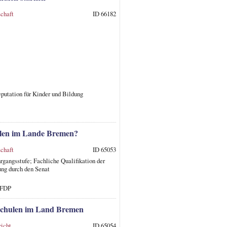
chaft
ID 66182
putation für Kinder und Bildung
hulen im Lande Bremen?
chaft
ID 65053
rgangsstufe; Fachliche Qualifikation der
ng durch den Senat
 FDP
 Schulen im Land Bremen
richt
ID 65054