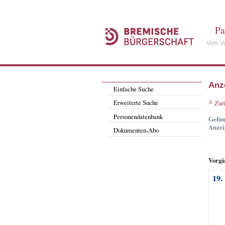
Pa
Vom Vo
Anz
Einfache Suche
Erweiterte Suche
Zur
Personendatenbank
Gefun
Anzei
Dokumenten-Abo
Vorgä
19.