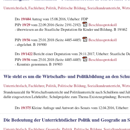
Unterrichtsfach
,
Fachlehrer
,
Politik
,
Politische Bildung
,
Sozialkundeunterricht
,
Wirts
Drs
19/684
Antrag vom 15.08.2016, Urheber: FDP
PlPr
19/29
vom 22.09.2016 (Seite 2191-2192)
Beschlussprotokoll
- überwiesen an die Staatliche Deputation für Kinder und Bildung. B 19/462
PlPr
19/56
vom 25.01.2018 (Seite 4485-4485)
Beschlussprotokoll
- abgelehnt. B 19/900
Drs
19/1422
Bericht einer Deputation vom 29.11.2017, Urheber: Staatliche De
PlPr
19/56
vom 25.01.2018 (Seite 4485-4485)
Beschlussprotokoll
- Kenntnis genommen. B 19/903
Wie steht es um die Wirtschafts- und Politikbildung an den Sc
Unterrichtsfach
,
Fachlehrer
,
Politik
,
Politische Bildung
,
Sozialkundeunterricht
,
Wirts
Stundenanzahl für Wirtschaftsunterricht und Politikunterricht nach Schulform und Jah
dafür eingesetzten Lehrkräfte; Schulprojekte zum Thema Existenzgründung; Bewertu
Drs
19/375
Kleine Anfrage und Antwort des Senats vom 12.04.2016, Urheber:
Die Bedeutung der Unterrichtsfächer Politik und Geografie an
Unterrichtsfach
,
Fachlehrer
,
Geografie
,
Politik
,
Politische Bildung
,
Sozialkundeunter