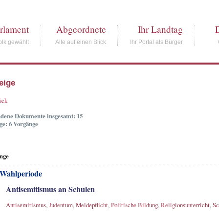
rlament
Abgeordnete
Ihr Landtag
lk gewählt
Alle auf einen Blick
Ihr Portal als Bürger
eige
ück
dene Dokumente insgesamt: 15
ge: 6 Vorgänge
nge
 Wahlperiode
Antisemitismus an Schulen
Antisemitismus
,
Judentum
,
Meldepflicht
,
Politische Bildung
,
Religionsunterricht
,
Sc