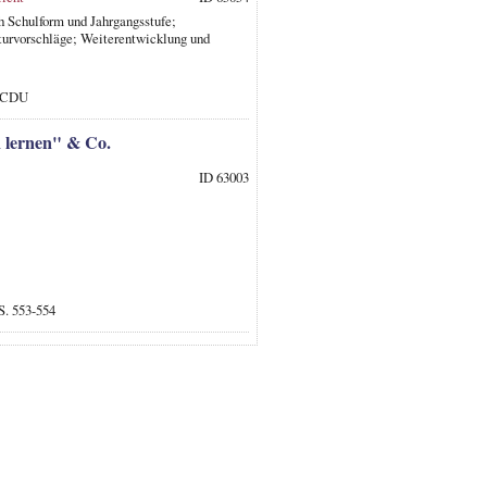
h Schulform und Jahrgangsstufe;
turvorschläge; Weiterentwicklung und
: CDU
 lernen" & Co.
ID 63003
S. 553-554