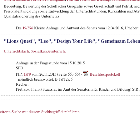
Bedeutung, Bewertung der Schulfächer Geografie sowie Gesellschaft und Politik nac
Personalentwicklung sowie Entwicklung der Unterrichtsstunden, Kurszahlen und Abi
Qualitätssicherung des Unterrichts
Drs
19/376
Kleine Anfrage und Antwort des Senats vom 12.04.2016, Urheber
"Lions Quest", "Leo", "Design Your Life", "Gemeinsam Leben
Unterrichtsfach
,
Sozialkundeunterricht
Anfrage in der Fragestunde
vom 15.10.2015
SPD
PlPr
19/9
vom 26.11.2015 (Seite 553-554)
Beschlussprotokoll
- mündlich beantwortet. B 19/128/5
Redner:
Pietrzok, Frank (Staatsrat im Amt der Senatorin für Kinder und Bildung) StR 
eiterte Suche mit diesem Suchbegriff durchführen