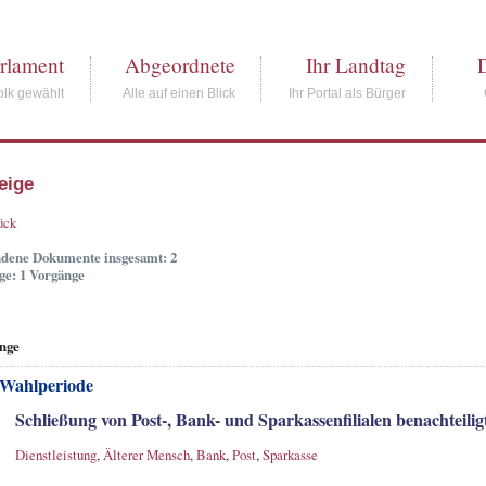
rlament
Abgeordnete
Ihr Landtag
lk gewählt
Alle auf einen Blick
Ihr Portal als Bürger
eige
ück
dene Dokumente insgesamt: 2
ge: 1 Vorgänge
nge
 Wahlperiode
Schließung von Post-, Bank- und Sparkassenfilialen benachteili
Dienstleistung
,
Älterer Mensch
,
Bank
,
Post
,
Sparkasse