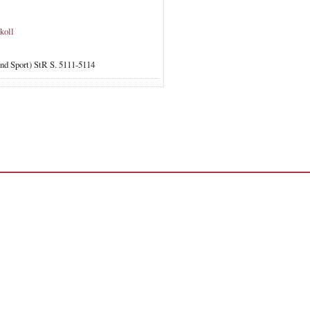
koll
und Sport) StR S. 5111-5114