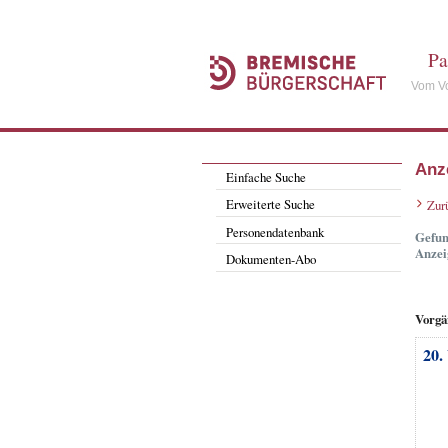
Pa
Vom Vo
Anz
Einfache Suche
Erweiterte Suche
Zur
Personendatenbank
Gefun
Anzei
Dokumenten-Abo
Vorgä
20.