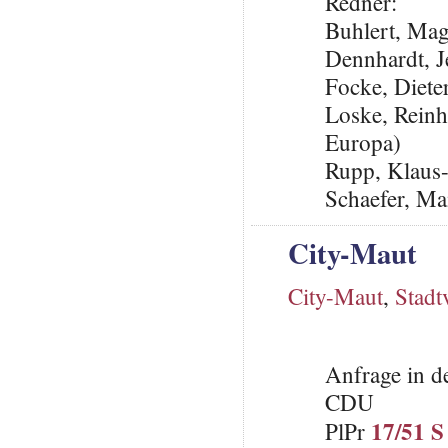
Redner:
Buhlert, Ma
Dennhardt, 
Focke, Diet
Loske, Reinh
Europa)
Rupp, Klaus
Schaefer, Ma
City-Maut
City-Maut
,
Stadt
Anfrage in d
CDU
17/51 S
PlPr