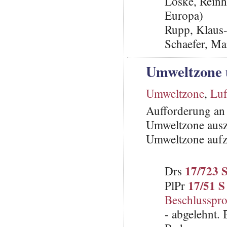
Loske, Reinh
Europa)
Rupp, Klaus
Schaefer, Ma
Umweltzone u
Umweltzone
,
Luf
Aufforderung an 
Umweltzone auszu
Umweltzone auf
17/723 
Drs
17/51 S
PlPr
Beschlusspro
- abgelehnt.