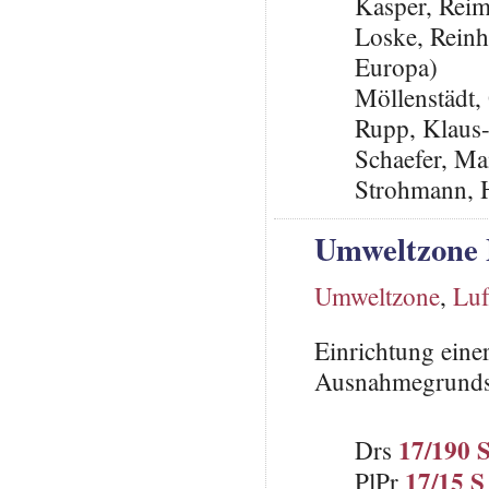
Kasper, Rei
Loske, Reinh
Europa)
Möllenstädt,
Rupp, Klaus
Schaefer, Ma
Strohmann, 
Umweltzone
Umweltzone
,
Luf
Einrichtung eine
Ausnahmegrunds
17/190 
Drs
17/15 S
PlPr