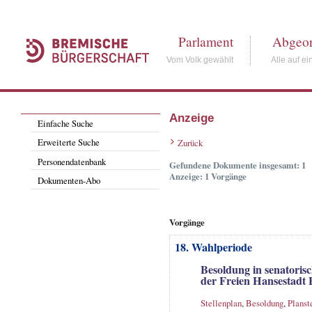
Parlament
Abgeor
Vom Volk gewählt
Alle auf ei
Anzeige
Einfache Suche
Erweiterte Suche
Zurück
Personendatenbank
Gefundene Dokumente insgesamt: 1
Anzeige: 1 Vorgänge
Dokumenten-Abo
Vorgänge
18. Wahlperiode
Besoldung in senatoris
der Freien Hansestadt
Stellenplan
,
Besoldung
,
Planst