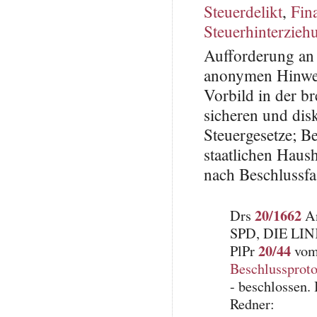
Steuerdelikt
,
Fin
Steuerhinterzieh
Aufforderung an 
anonymen Hinwei
Vorbild in der b
sicheren und dis
Steuergesetze; B
staatlichen Haus
nach Beschlussf
20/1662
Drs
An
SPD, DIE LI
20/44
PlPr
vom 
Beschlussproto
- beschlossen.
Redner: