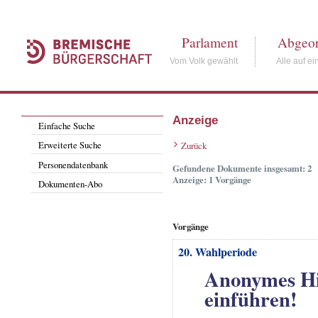
Parlament
Abgeor
Vom Volk gewählt
Alle auf ei
Anzeige
Einfache Suche
Erweiterte Suche
Zurück
Personendatenbank
Gefundene Dokumente insgesamt: 2
Anzeige: 1 Vorgänge
Dokumenten-Abo
Vorgänge
20. Wahlperiode
Anonymes Hin
einführen!