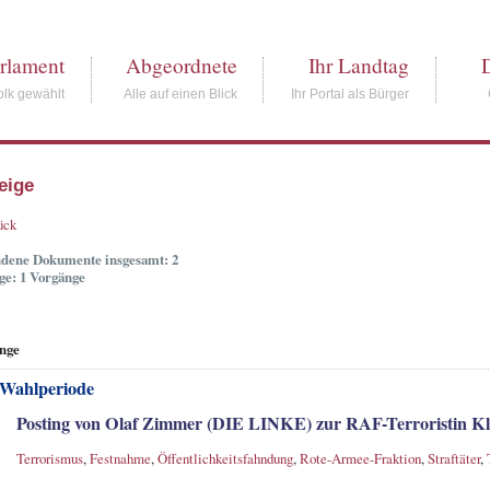
rlament
Abgeordnete
Ihr Landtag
lk gewählt
Alle auf einen Blick
Ihr Portal als Bürger
eige
ück
dene Dokumente insgesamt: 2
ge: 1 Vorgänge
nge
 Wahlperiode
Posting von Olaf Zimmer (DIE LINKE) zur RAF-Terroristin Kl
Terrorismus
,
Festnahme
,
Öffentlichkeitsfahndung
,
Rote-Armee-Fraktion
,
Straftäter
,