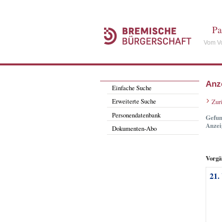
Pa
Vom Vo
Anz
Einfache Suche
Erweiterte Suche
Zur
Personendatenbank
Gefun
Anzei
Dokumenten-Abo
Vorgä
21.