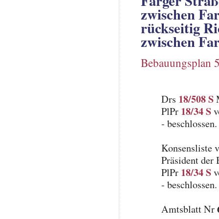
Farger Straß
zwischen Far
rückseitig R
zwischen Far
Bebauungsplan 
18/508 S
Drs
M
18/34 S
PlPr
v
- beschlossen.
Konsensliste 
Präsident der
18/34 S
PlPr
v
- beschlossen.
Amtsblatt Nr