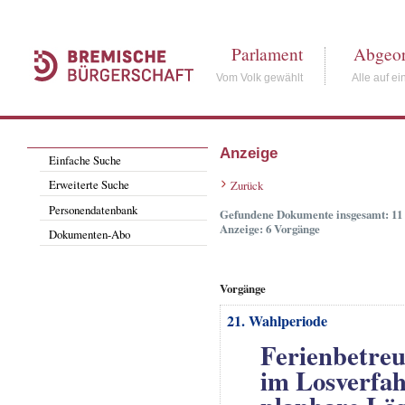
Parlament
Abgeor
Vom Volk gewählt
Alle auf ei
Anzeige
Einfache Suche
Erweiterte Suche
Zurück
Personendatenbank
Gefundene Dokumente insgesamt: 11
Anzeige: 6 Vorgänge
Dokumenten-Abo
Vorgänge
21. Wahlperiode
Ferienbetreuu
im Losverfa