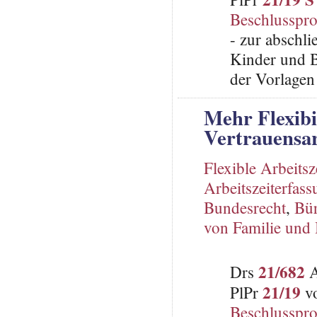
Beschlusspro
- zur abschli
Kinder und B
der Vorlage
Mehr Flexibil
Vertrauensar
Flexible Arbeitsz
Arbeitszeiterfas
Bundesrecht
,
Bür
von Familie und 
21/682
Drs
A
21/19
PlPr
vo
Beschlusspro