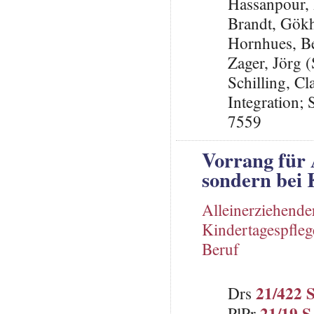
Hassanpour, 
Brandt, Gök
Hornhues, B
Zager, Jörg 
Schilling, Cl
Integration;
7559
Vorrang für 
sondern bei 
Alleinerziehende
Kindertagespfleg
Beruf
21/422 
Drs
21/19 S
PlPr