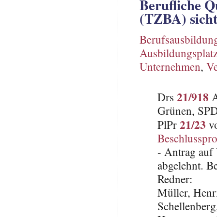
Berufliche Qu
(TZBA) sich
Berufsausbildun
Ausbildungsplat
Unternehmen
,
Ve
21/918
Drs
A
Grünen, SP
21/23
PlPr
vo
Beschlusspro
- Antrag auf
abgelehnt. B
Redner:
Müller, Hen
Schellenbe