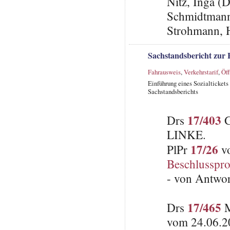
Nitz, Inga 
Schmidtmann
Strohmann, 
Sachstandsbericht zur 
Fahrausweis
,
Verkehrstarif
,
Öff
Einführung eines Sozialticket
Sachstandsberichts
17/403
Drs
G
LINKE.
17/26
PlPr
vo
Beschlusspro
- von Antwo
17/465
Drs
M
vom 24.06.2