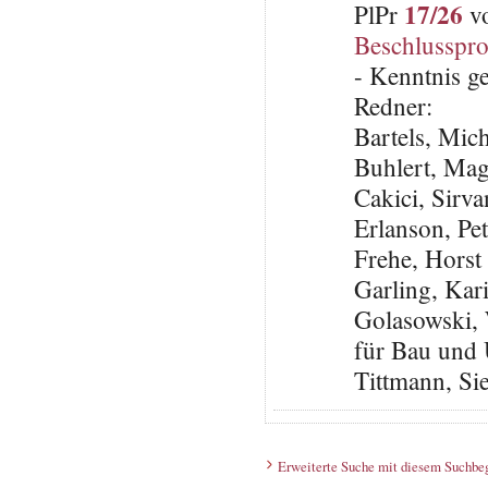
17/26
PlPr
vo
Beschlusspro
- Kenntnis 
Redner:
Bartels, Mic
Buhlert, Ma
Cakici, Sirv
Erlanson, Pe
Frehe, Horst
Garling, Kar
Golasowski, 
für Bau und
Tittmann, Sie
Erweiterte Suche mit diesem Suchbeg