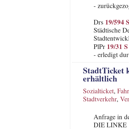
- zurückgezo
19/594 
Drs
Städtische D
Stadtentwick
19/31 S
PlPr
- erledigt d
StadtTicket 
erhältlich
Sozialticket
,
Fah
Stadtverkehr
,
Ver
Anfrage in d
DIE LINKE