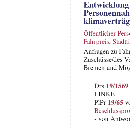
Entwicklung 
Personennahv
klimaverträgl
Öffentlicher Per
Fahrpreis
,
Stadtt
Anfragen zu Fahr
Zuschüsse/des Ve
Bremen und Mögli
19/1569
Drs
LINKE
19/65
PlPr
vo
Beschlusspro
- von Antwo