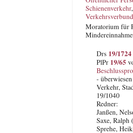
Schienenverkehr
Verkehrsverbun
Moratorium für 
Mindereinnahme
19/1724
Drs
19/65
PlPr
vo
Beschlusspro
- überwiesen
Verkehr, Sta
19/1040
Redner:
Janßen, Nel
Saxe, Ralph 
Sprehe, Hei