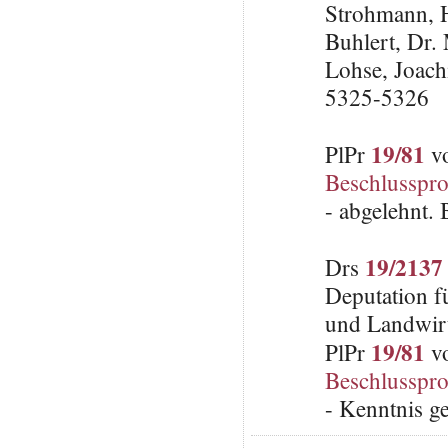
Strohmann, 
Buhlert, Dr
Lohse, Joach
5325-5326
19/81
PlPr
vo
Beschlusspro
- abgelehnt.
19/2137
Drs
Deputation f
und Landwirt
19/81
PlPr
vo
Beschlusspro
- Kenntnis 