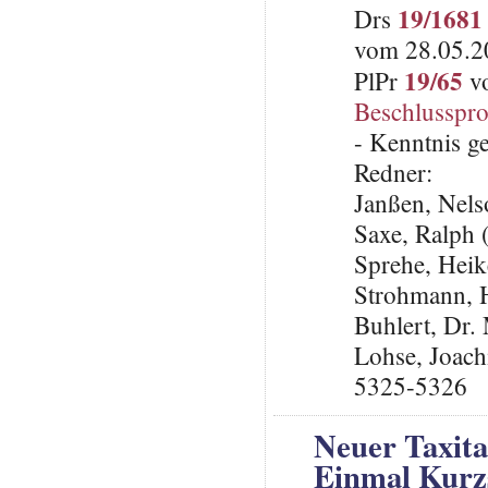
19/1681
Drs
vom 28.05.20
19/65
PlPr
vo
Beschlusspro
- Kenntnis 
Redner:
Janßen, Nel
Saxe, Ralph 
Sprehe, Hei
Strohmann, 
Buhlert, Dr
Lohse, Joach
5325-5326
Neuer Taxita
Einmal Kurzs