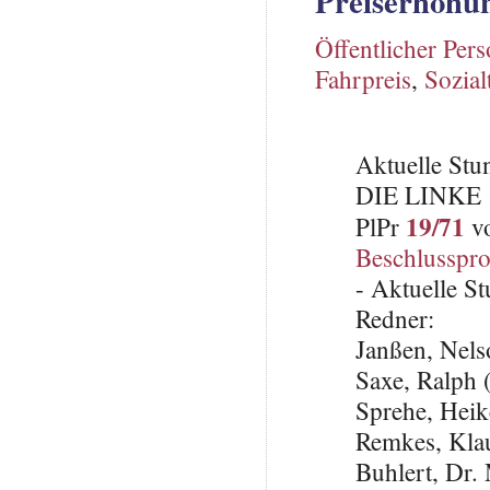
Preiserhöhu
Öffentlicher Per
Fahrpreis
,
Sozial
Aktuelle St
DIE LINKE
19/71
PlPr
vo
Beschlusspro
- Aktuelle S
Redner:
Janßen, Nel
Saxe, Ralph
Sprehe, Hei
Remkes, Kla
Buhlert, Dr