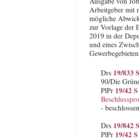
Ausgabe von Jobt
Arbeitgeber mit 
mögliche Abwick
zur Vorlage der 
2019 in der Depu
und eines Zwisc
Gewerbegebieten
19/833 
Drs
90/Die Grün
19/42 S
PlPr
Beschlusspro
- beschlosse
19/842 
Drs
19/42 S
PlPr