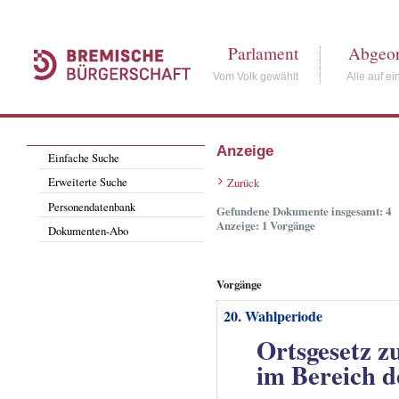
Parlament
Abgeor
Vom Volk gewählt
Alle auf ei
Anzeige
Einfache Suche
Erweiterte Suche
Zurück
Personendatenbank
Gefundene Dokumente insgesamt: 4
Anzeige: 1 Vorgänge
Dokumenten-Abo
Vorgänge
20. Wahlperiode
Ortsgesetz z
im Bereich 