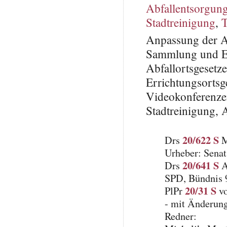
Abfallentsorgun
Stadtreinigung
,
T
Anpassung der Ab
Sammlung und En
Abfallortsgesetz
Errichtungsorts
Videokonferenze
Stadtreinigung, A
20/622 S
Drs
M
Urheber: Senat
20/641 S
Drs
A
SPD, Bündnis
20/31 S
PlPr
vo
- mit Änderung
Redner: