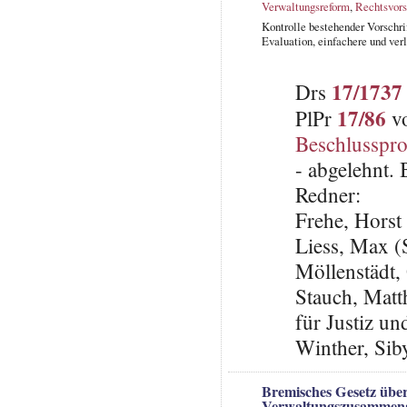
Verwaltungsreform
,
Rechtsvors
Kontrolle bestehender Vorschri
Evaluation, einfachere und ver
17/1737
Drs
17/86
PlPr
vo
Beschlusspro
- abgelehnt.
Redner:
Frehe, Horst
Liess, Max 
Möllenstädt,
Stauch, Matth
für Justiz un
Winther, Sib
Bremisches Gesetz über
Verwaltungszusammen