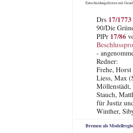
Entscheidungsfristen mit Gene
17/1773
Drs
90/Die Grün
17/86
PlPr
vo
Beschlusspro
- angenomme
Redner:
Frehe, Horst
Liess, Max 
Möllenstädt,
Stauch, Matth
für Justiz un
Winther, Sib
Bremen als Modellregio