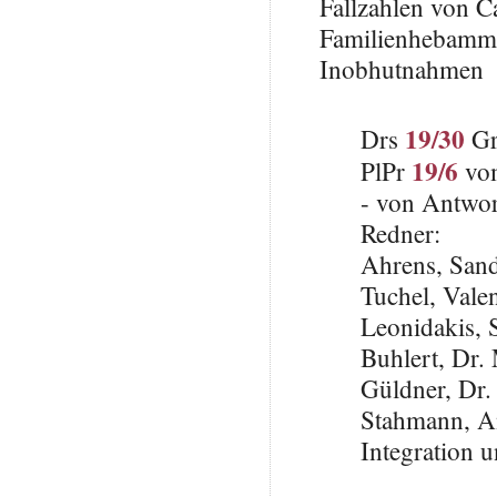
Fallzahlen von 
Familienhebamm
Inobhutnahmen
19/30
Drs
Gr
19/6
PlPr
vom
- von Antwo
Redner:
Ahrens, San
Tuchel, Vale
Leonidakis,
Buhlert, Dr
Güldner, Dr.
Stahmann, An
Integration 