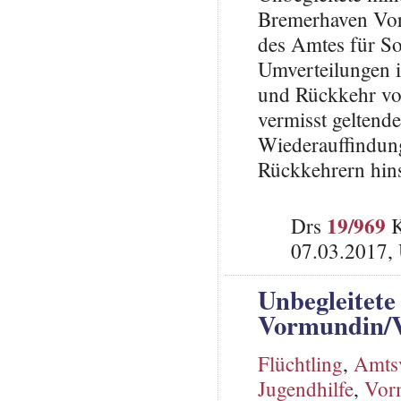
Bremerhaven Vor
des Amtes für Soz
Umverteilungen 
und Rückkehr von
vermisst gelten
Wiederauffindun
Rückkehrern hins
19/969
Drs
K
07.03.2017,
Unbegleitete
Vormundin/
Flüchtling
,
Amts
Jugendhilfe
,
Vor