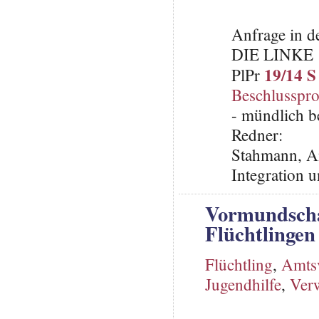
Anfrage in d
DIE LINKE
19/14 S
PlPr
Beschlusspro
- mündlich b
Redner:
Stahmann, An
Integration 
Vormundscha
Flüchtlingen
Flüchtling
,
Amts
Jugendhilfe
,
Verw