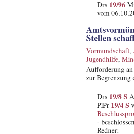
19/96
Drs
Mi
vom 06.10.20
Amtsvormünd
Stellen schaf
Vormundschaft
,
Jugendhilfe
,
Mind
Aufforderung an 
zur Begrenzung 
19/8 S
Drs
An
19/4 S
PlPr
v
Beschlusspro
- beschlosse
Redner: