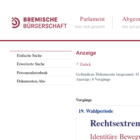
Parlament
Abgeor
Vom Volk gewählt
Alle auf ei
Anzeige
Einfache Suche
Erweiterte Suche
Zurück
Personendatenbank
Gefundene Dokumente insgesamt: 11
Anzeige: 6 Vorgänge
Dokumenten-Abo
Vorgänge
19. Wahlperiode
Rechtsextre
Identitäre Bewe