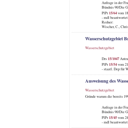
Anfrage in der Fr
Bündnis 90/Die G
PlPr
15/64
vom 18.
- mdl beantwortet
Redner:
Wischer, C., Chri
Wasserschutzgebiet B
Wasserschutzgebiet
Drs
15/1047
Antra
PlPr
15/54
vom 21.
- staatl. Dep für 
Ausweisung des Wasse
Wasserschutzgebiet
Gründe warum die bereits 199
Anfrage in der Fr
Bündnis 90/Die G
PlPr
15/45
vom 24.
- mdl beantwortet