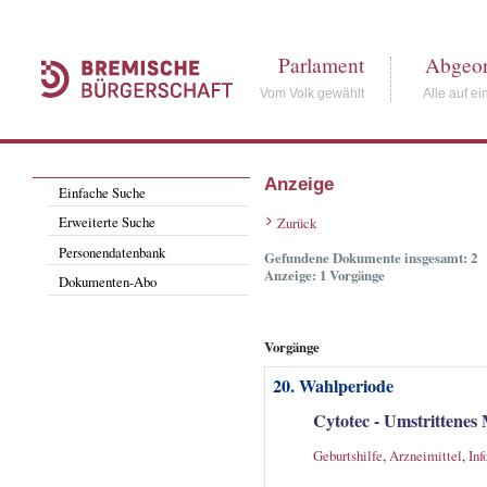
Parlament
Abgeor
Vom Volk gewählt
Alle auf ei
Anzeige
Einfache Suche
Erweiterte Suche
Zurück
Personendatenbank
Gefundene Dokumente insgesamt: 2
Anzeige: 1 Vorgänge
Dokumenten-Abo
Vorgänge
20. Wahlperiode
Cytotec - Umstrittenes
Geburtshilfe
,
Arzneimittel
,
Inf