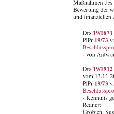
Maßnahmen des S
Bewertung der wi
und finanziellen
19/1871
Drs
19/73
PlPr
vo
Beschlusspro
- von Antwo
19/1912
Drs
vom 13.11.20
19/73
PlPr
vo
Beschlusspro
- Kenntnis 
Redner:
Grobien, Su