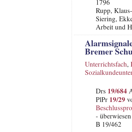
1796
Rupp, Klaus
Siering, Ekke
Arbeit und H
Alarmsignale
Bremer Schu
Unterrichtsfach
,
Sozialkundeunter
19/684
Drs
A
19/29
PlPr
vo
Beschlusspro
- überwiesen
B 19/462