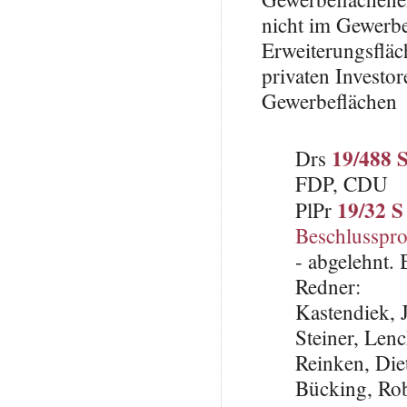
nicht im Gewerb
Erweiterungsfläc
privaten Investo
Gewerbeflächen
19/488 
Drs
FDP, CDU
19/32 S
PlPr
Beschlusspro
- abgelehnt.
Redner:
Kastendiek,
Steiner, Len
Reinken, Die
Bücking, Rob