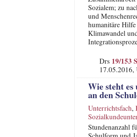
Sozialem; zu nac
und Menschenrech
humanitäre Hilfe
Klimawandel und
Integrationsproz
19/153 
Drs
17.05.2016,
Wie steht es
an den Schu
Unterrichtsfach
,
Sozialkundeunter
Stundenanzahl fü
Schulform und Ja