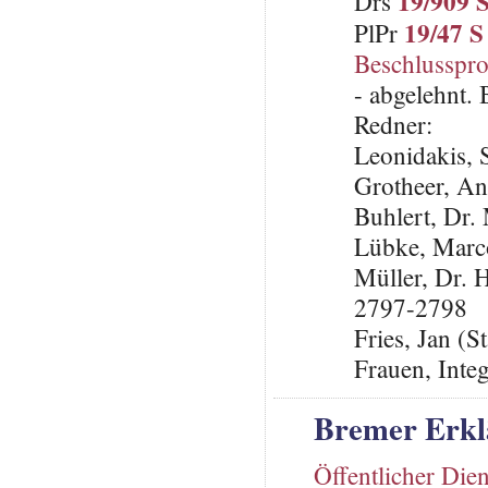
19/909 
Drs
19/47 S
PlPr
Beschlusspro
- abgelehnt.
Redner:
Leonidakis,
Grotheer, An
Buhlert, Dr
Lübke, Marc
Müller, Dr. 
2797-2798
Fries, Jan (S
Frauen, Inte
Bremer Erkl
Öffentlicher Dien