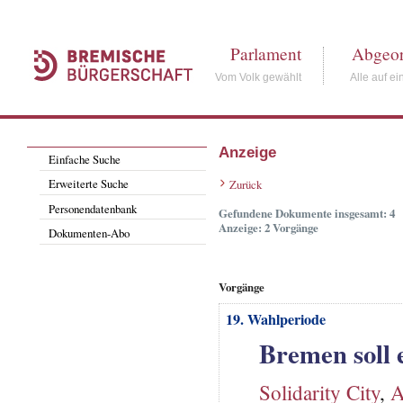
Parlament
Abgeor
Vom Volk gewählt
Alle auf ei
Anzeige
Einfache Suche
Erweiterte Suche
Zurück
Personendatenbank
Gefundene Dokumente insgesamt: 4
Anzeige: 2 Vorgänge
Dokumenten-Abo
Vorgänge
19. Wahlperiode
Bremen soll 
Solidarity City
,
A