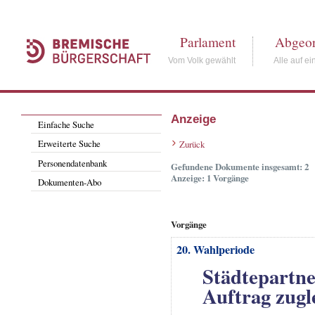
Parlament
Abgeor
Vom Volk gewählt
Alle auf ei
Anzeige
Einfache Suche
Erweiterte Suche
Zurück
Personendatenbank
Gefundene Dokumente insgesamt: 2
Anzeige: 1 Vorgänge
Dokumenten-Abo
Vorgänge
20. Wahlperiode
Städtepartne
Auftrag zugl