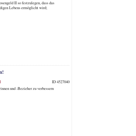
sengeld II so festzulegen, dass das
digen Lebens ermöglicht wird;
n!
I
ID 4527040
innen und -Bezieher zu verbessern