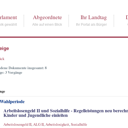
rlament
Abgeordnete
Ihr Landtag
lk gewählt
Alle auf einen Blick
Ihr Portal als Bürger
eige
ück
dene Dokumente insgesamt: 8
ge: 3 Vorgänge
nge
 Wahlperiode
Arbeitslosengeld II und Sozialhilfe - Regelleistungen neu ber
Kinder und Jugendliche einleiten
Arbeitslosengeld II
,
ALG II
,
Arbeitslosigkeit
,
Sozialhilfe