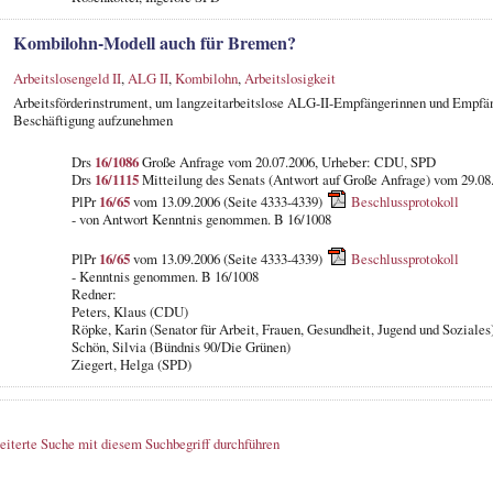
Kombilohn-Modell auch für Bremen?
Arbeitslosengeld II
,
ALG II
,
Kombilohn
,
Arbeitslosigkeit
Arbeitsförderinstrument, um langzeitarbeitslose ALG-II-Empfängerinnen und Empfäng
Beschäftigung aufzunehmen
Drs
16/1086
Große Anfrage vom 20.07.2006, Urheber: CDU, SPD
Drs
16/1115
Mitteilung des Senats (Antwort auf Große Anfrage) vom 29.08
PlPr
16/65
vom 13.09.2006 (Seite 4333-4339)
Beschlussprotokoll
- von Antwort Kenntnis genommen. B 16/1008
PlPr
16/65
vom 13.09.2006 (Seite 4333-4339)
Beschlussprotokoll
- Kenntnis genommen. B 16/1008
Redner:
Peters, Klaus (CDU)
Röpke, Karin (Senator für Arbeit, Frauen, Gesundheit, Jugend und Soziales
Schön, Silvia (Bündnis 90/Die Grünen)
Ziegert, Helga (SPD)
eiterte Suche mit diesem Suchbegriff durchführen