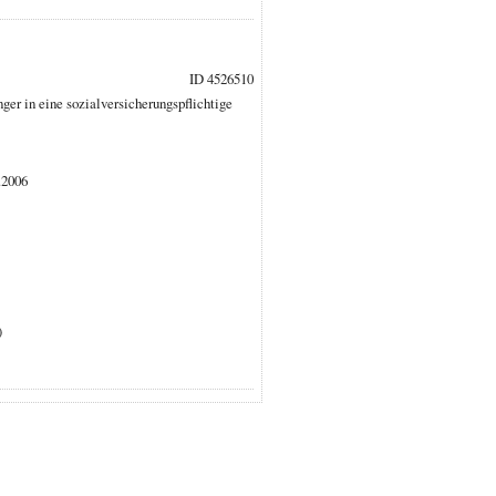
ID 4526510
er in eine sozialversicherungspflichtige
.2006
)