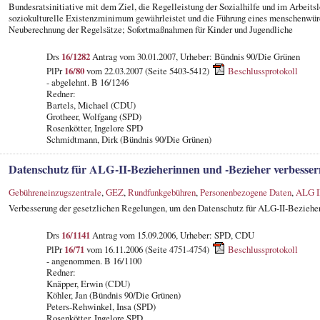
Bundesratsinitiative mit dem Ziel, die Regelleistung der Sozialhilfe und im Arbeitslo
soziokulturelle Existenzminimum gewährleistet und die Führung eines menschenwür
Neuberechnung der Regelsätze; Sofortmaßnahmen für Kinder und Jugendliche
Drs
16/1282
Antrag vom 30.01.2007, Urheber: Bündnis 90/Die Grünen
PlPr
16/80
vom 22.03.2007 (Seite 5403-5412)
Beschlussprotokoll
- abgelehnt. B 16/1246
Redner:
Bartels, Michael (CDU)
Grotheer, Wolfgang (SPD)
Rosenkötter, Ingelore SPD
Schmidtmann, Dirk (Bündnis 90/Die Grünen)
Datenschutz für ALG-II-Bezieherinnen und -Bezieher verbesser
Gebühreneinzugszentrale
,
GEZ
,
Rundfunkgebühren
,
Personenbezogene Daten
,
ALG I
Verbesserung der gesetzlichen Regelungen, um den Datenschutz für ALG-II-Bezieher
Drs
16/1141
Antrag vom 15.09.2006, Urheber: SPD, CDU
PlPr
16/71
vom 16.11.2006 (Seite 4751-4754)
Beschlussprotokoll
- angenommen. B 16/1100
Redner:
Knäpper, Erwin (CDU)
Köhler, Jan (Bündnis 90/Die Grünen)
Peters-Rehwinkel, Insa (SPD)
Rosenkötter, Ingelore SPD