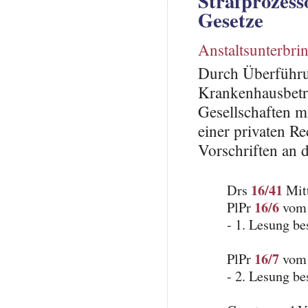
Strafprozes
Gesetze
Anstaltsunterbri
Durch Überführu
Krankenhausbetr
Gesellschaften 
einer privaten R
Vorschriften an 
16/41
Drs
Mitt
16/6
PlPr
vom 
- 1. Lesung be
16/7
PlPr
vom 
- 2. Lesung be