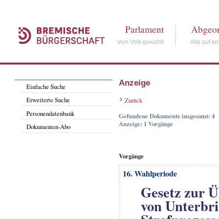
Parlament
Abgeor
Vom Volk gewählt
Alle auf ei
Anzeige
Einfache Suche
Erweiterte Suche
Zurück
Personendatenbank
Gefundene Dokumente insgesamt: 4
Anzeige: 1 Vorgänge
Dokumenten-Abo
Vorgänge
16. Wahlperiode
Gesetz zur 
von Unterbri