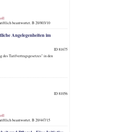
oll
riftlich beantwortet. B 20/803/10
tliche Angelegenheiten im
ID 81675
g des Tarifvertragsgesetzes" in den
ID 81056
oll
riftlich beantwortet. B 20/447/15