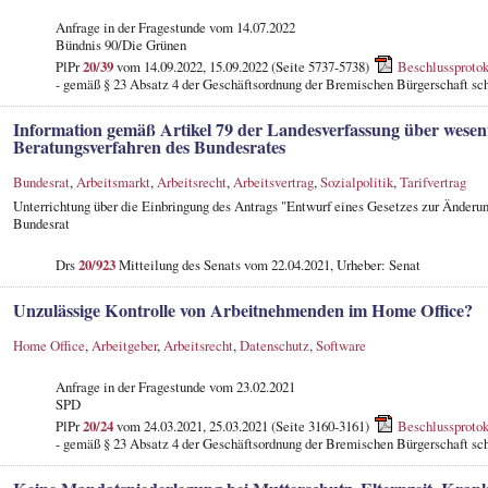
Anfrage in der Fragestunde
vom 14.07.2022
Bündnis 90/Die Grünen
PlPr
20/39
vom 14.09.2022, 15.09.2022 (Seite 5737-5738)
Beschlussprotok
- gemäß § 23 Absatz 4 der Geschäftsordnung der Bremischen Bürgerschaft sch
Information gemäß Artikel 79 der Landesverfassung über wesen
Beratungsverfahren des Bundesrates
Bundesrat
,
Arbeitsmarkt
,
Arbeitsrecht
,
Arbeitsvertrag
,
Sozialpolitik
,
Tarifvertrag
Unterrichtung über die Einbringung des Antrags "Entwurf eines Gesetzes zur Änderun
Bundesrat
Drs
20/923
Mitteilung des Senats vom 22.04.2021, Urheber: Senat
Unzulässige Kontrolle von Arbeitnehmenden im Home Office?
Home Office
,
Arbeitgeber
,
Arbeitsrecht
,
Datenschutz
,
Software
Anfrage in der Fragestunde
vom 23.02.2021
SPD
PlPr
20/24
vom 24.03.2021, 25.03.2021 (Seite 3160-3161)
Beschlussprotok
- gemäß § 23 Absatz 4 der Geschäftsordnung der Bremischen Bürgerschaft sch