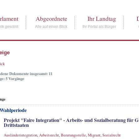
rlament
Abgeordnete
Ihr Landtag
lk gewählt
Alle auf einen Blick
Ihr Portal als Bürger
eige
ück
dene Dokumente insgesamt: 11
ge: 5 Vorgänge
nge
 Wahlperiode
Projekt "Faire Integration" - Arbeits- und Sozialberatung für 
Drittstaaten
Ausländerintegration
,
Arbeitsrecht
,
Beratungsstelle
,
Migrant
,
Sozialrecht