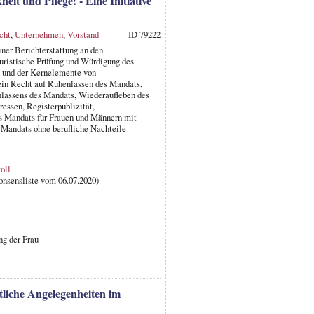
it und Pflege! - Eine Initiative
cht
,
Unternehmen
,
Vorstand
ID 79222
ner Berichterstattung an den
juristische Prüfung und Würdigung des
n und der Kernelemente von
ein Recht auf Ruhenlassen des Mandats,
lassens des Mandats, Wiederaufleben des
essen, Registerpublizität,
es Mandats für Frauen und Männern mit
Mandats ohne berufliche Nachteile
oll
onsensliste vom 06.07.2020)
ng der Frau
tliche Angelegenheiten im