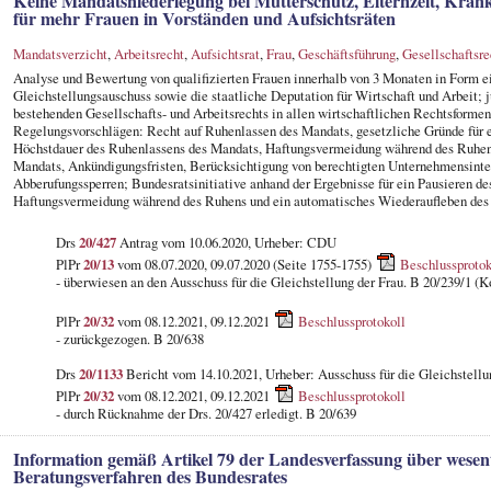
Keine Mandatsniederlegung bei Mutterschutz, Elternzeit, Krankhe
für mehr Frauen in Vorständen und Aufsichtsräten
Mandatsverzicht
,
Arbeitsrecht
,
Aufsichtsrat
,
Frau
,
Geschäftsführung
,
Gesellschaftsre
Analyse und Bewertung von qualifizierten Frauen innerhalb von 3 Monaten in Form ei
Gleichstellungsauschuss sowie die staatliche Deputation für Wirtschaft und Arbeit; 
bestehenden Gesellschafts- und Arbeitsrechts in allen wirtschaftlichen Rechtsforme
Regelungsvorschlägen: Recht auf Ruhenlassen des Mandats, gesetzliche Gründe für 
Höchstdauer des Ruhenlassens des Mandats, Haftungsvermeidung während des Ruhen
Mandats, Ankündigungsfristen, Berücksichtigung von berechtigten Unternehmensinter
Abberufungssperren; Bundesratsinitiative anhand der Ergebnisse für ein Pausieren d
Haftungsvermeidung während des Ruhens und ein automatisches Wiederaufleben des 
Drs
20/427
Antrag vom 10.06.2020, Urheber: CDU
PlPr
20/13
vom 08.07.2020, 09.07.2020 (Seite 1755-1755)
Beschlussprotok
- überwiesen an den Ausschuss für die Gleichstellung der Frau. B 20/239/1 (K
PlPr
20/32
vom 08.12.2021, 09.12.2021
Beschlussprotokoll
- zurückgezogen. B 20/638
Drs
20/1133
Bericht vom 14.10.2021, Urheber: Ausschuss für die Gleichstellu
PlPr
20/32
vom 08.12.2021, 09.12.2021
Beschlussprotokoll
- durch Rücknahme der Drs. 20/427 erledigt. B 20/639
Information gemäß Artikel 79 der Landesverfassung über wesen
Beratungsverfahren des Bundesrates