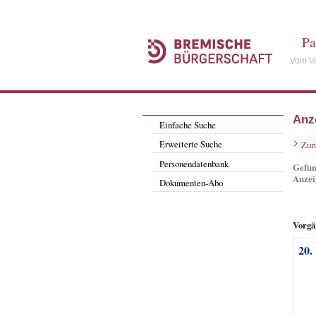
Pa
Vom Vo
Anz
Einfache Suche
Erweiterte Suche
Zur
Personendatenbank
Gefun
Anzei
Dokumenten-Abo
Vorgä
20.