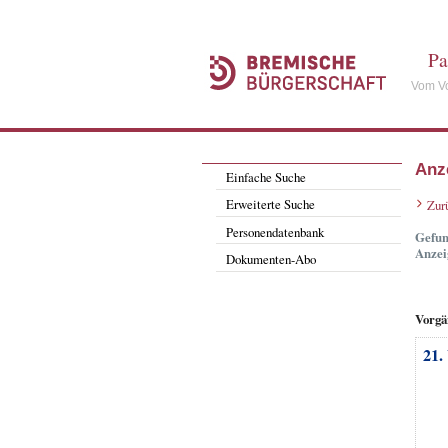
Pa
Vom Vo
Anz
Einfache Suche
Erweiterte Suche
Zur
Personendatenbank
Gefun
Anzei
Dokumenten-Abo
Vorgä
21.