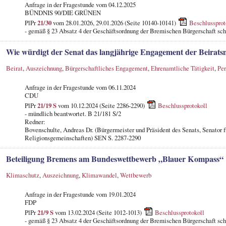
Anfrage in der Fragestunde
vom 04.12.2025
BÜNDNIS 90/DIE GRÜNEN
PlPr
21/30
vom 28.01.2026, 29.01.2026 (Seite 10140-10141)
Beschlussprot
- gemäß § 23 Absatz 4 der Geschäftsordnung der Bremischen Bürgerschaft schr
Wie würdigt der Senat das langjährige Engagement der Beiratsm
Beirat
,
Auszeichnung
,
Bürgerschaftliches Engagement
,
Ehrenamtliche Tätigkeit
,
Pe
Anfrage in der Fragestunde
vom 06.11.2024
CDU
PlPr
21/19 S
vom 10.12.2024 (Seite 2286-2290)
Beschlussprotokoll
- mündlich beantwortet. B 21/181 S/2
Redner:
Bovenschulte, Andreas Dr. (Bürgermeister und Präsident des Senats, Senator f
Religionsgemeinschaften) SEN S. 2287-2290
Beteiligung Bremens am Bundeswettbewerb „Blauer Kompass“
Klimaschutz
,
Auszeichnung
,
Klimawandel
,
Wettbewerb
Anfrage in der Fragestunde
vom 19.01.2024
FDP
PlPr
21/9 S
vom 13.02.2024 (Seite 1012-1013)
Beschlussprotokoll
- gemäß § 23 Absatz 4 der Geschäftsordnung der Bremischen Bürgerschaft schr