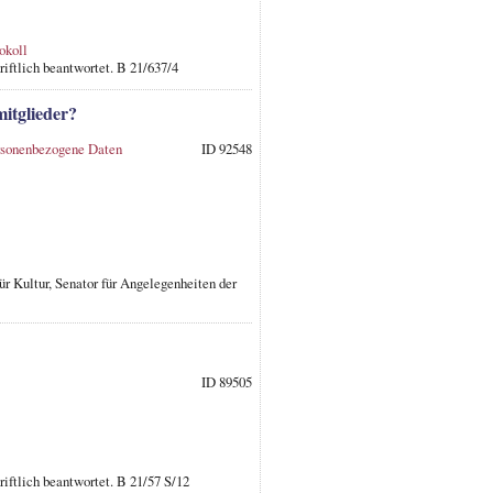
okoll
iftlich beantwortet. B 21/637/4
itglieder?
rsonenbezogene Daten
ID 92548
ür Kultur, Senator für Angelegenheiten der
ID 89505
iftlich beantwortet. B 21/57 S/12