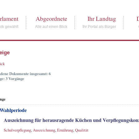
rlament
Abgeordnete
Ihr Landtag
lk gewählt
Alle auf einen Blick
Ihr Portal als Bürger
eige
ück
dene Dokumente insgesamt: 6
ge: 3 Vorgänge
nge
 Wahlperiode
Auszeichnung für herausragende Küchen und Verpflegungskon
Schulverpflegung
,
Auszeichnung
,
Ernährung
,
Qualität