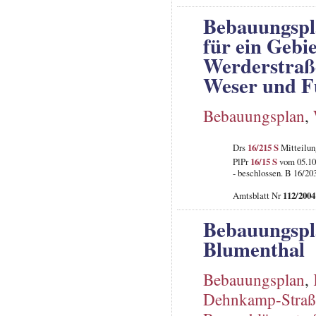
Bebauungspl
für ein Gebi
Werderstraße
Weser und F
Bebauungsplan
,
Drs
16/215 S
Mitteilun
PlPr
16/15 S
vom 05.10
- beschlossen. B 16/20
Amtsblatt Nr
112/2004
Bebauungspla
Blumenthal
Bebauungsplan
,
Dehnkamp-Straß