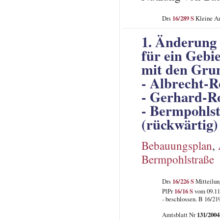
Drs
16/289 S
Kleine An
1. Änderung
für ein Gebi
mit den Gru
- Albrecht-R
- Gerhard-Ro
- Bermpohlst
(rückwärtig)
Bebauungsplan
,
Bermpohlstraße
Drs
16/226 S
Mitteilun
PlPr
16/16 S
vom 09.11
- beschlossen. B 16/21
Amtsblatt Nr
131/2004