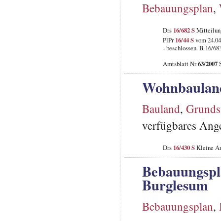
Bebauungsplan
,
Drs
16/682 S
Mitteilun
PlPr
16/44 S
vom 24.04
- beschlossen. B 16/68
Amtsblatt Nr
63/2007
S
Wohnbaulan
Bauland
,
Grunds
verfügbares Ang
Drs
16/430 S
Kleine An
Bebauungspla
Burglesum
Bebauungsplan
,