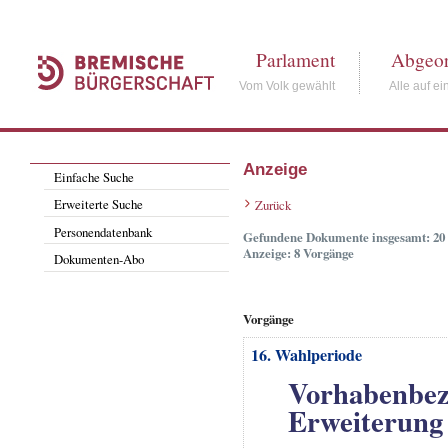
Parlament
Abgeor
Vom Volk gewählt
Alle auf ei
Anzeige
Einfache Suche
Erweiterte Suche
Zurück
Personendatenbank
Gefundene Dokumente insgesamt: 20
Anzeige: 8 Vorgänge
Dokumenten-Abo
Vorgänge
16. Wahlperiode
Vorhabenbez
Erweiterung 