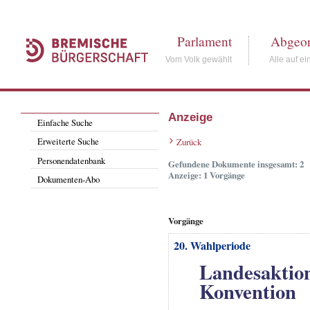
Parlament
Abgeor
Vom Volk gewählt
Alle auf ei
Anzeige
Einfache Suche
Erweiterte Suche
Zurück
Personendatenbank
Gefundene Dokumente insgesamt: 2
Anzeige: 1 Vorgänge
Dokumenten-Abo
Vorgänge
20. Wahlperiode
Landesaktion
Konvention