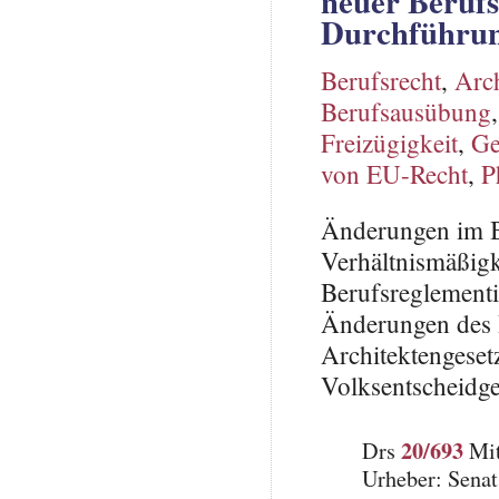
neuer Berufs
Durchführung
Berufsrecht
,
Arch
Berufsausübung
Freizügigkeit
,
Ge
von EU-Recht
,
P
Änderungen im B
Verhältnismäßigk
Berufsreglement
Änderungen des 
Architektengeset
Volksentscheidge
20/693
Drs
Mit
Urheber: Senat