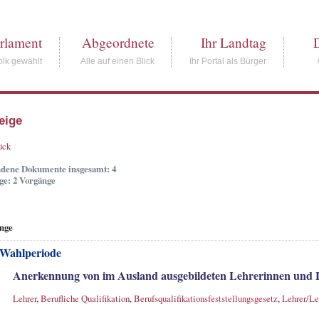
rlament
Abgeordnete
Ihr Landtag
lk gewählt
Alle auf einen Blick
Ihr Portal als Bürger
eige
ück
dene Dokumente insgesamt: 4
ge: 2 Vorgänge
nge
 Wahlperiode
Anerkennung von im Ausland ausgebildeten Lehrerinnen und 
Lehrer
,
Berufliche Qualifikation
,
Berufsqualifikationsfeststellungsgesetz
,
Lehrer/Le