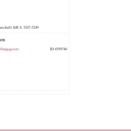
nschaft) StR S. 5247-5249
men
ellungsgesetz
ID 4559740