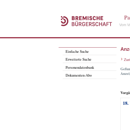
Pa
Vom Vo
Anz
Einfache Suche
Erweiterte Suche
Zur
Personendatenbank
Gefun
Anzei
Dokumenten-Abo
Vorgä
18.