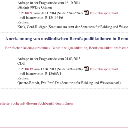
Anfrage in der Fragestunde vom 16.10.2014
Bündnis 90/Die Grünen
PlPr
18/71
vom 20.11.2014 (Seite 5247-5249)
Beschlussprotokoll
- mdl beantwortet. B 18/1164/6
Redner:
Kück, Gerd-Rüdiger (Staatsrat im Amt der Senatorin für Bildung und Wisse
Anerkennung von ausländischen Berufsqualifikationen in Bre
Beruflicher Bildungsabschluss
,
Berufliche Qualifikation
,
Berufsqualifikationsfestst
Anfrage in der Fragestunde vom 21.03.2013
CDU
PlPr
18/39
vom 17.04.2013 (Seite 2692-2694)
Beschlussprotokoll
- mdl beantwortet. B 18/665/11
Redner:
Quante-Brandt, Eva Prof. Dr. (Senatorin für Bildung und Wissenschaft)
eiterte Suche mit diesem Suchbegriff durchführen