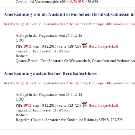
Gesetz- und Verordnungsblatt Nr
146/2015
S. 638-650
Anerkennung von im Ausland erworbenen Berufsabschlüssen im
Berufliche Qualifikation
,
Ausländischer Arbeitnehmer
,
Berufsqualifikationsfeststell
Anfrage in der Fragestunde
vom 24.11.2015
CDU
PlPr
19/11
vom 10.12.2015 (Seite 728-728)
Beschlussprotokoll
- mündlich beantwortet. B 19/166/6
Redner:
Quante-Brandt, Eva (Senatorin für Wissenschaft, Gesundheit und Verbrauche
Anerkennung ausländischer Berufsabschlüsse
Berufliche Qualifikation
,
Ausländischer Arbeitnehmer
,
Berufsqualifikationsfeststell
Anfrage in der Fragestunde
vom 23.11.2015
CDU
PlPr
19/11
vom 10.12.2015 (Seite 723-725)
Beschlussprotokoll
- mündlich beantwortet. B 19/166/3
Redner:
Bogedan, Claudia (Senatorin für Kinder und Bildung) SEN S. 723-725