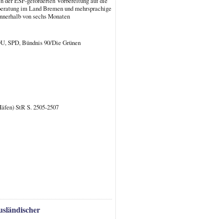
 der ESF-geförderten Vorbereitung auf die
beratung im Land Bremen und mehrsprachige
innerhalb von sechs Monaten
DU, SPD, Bündnis 90/Die Grünen
 Häfen) StR S. 2505-2507
usländischer