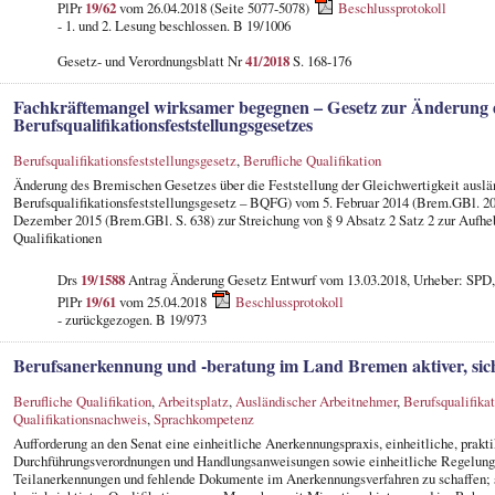
PlPr
19/62
vom 26.04.2018 (Seite 5077-5078)
Beschlussprotokoll
- 1. und 2. Lesung beschlossen. B 19/1006
Gesetz- und Verordnungsblatt Nr
41/2018
S. 168-176
Fachkräftemangel wirksamer begegnen – Gesetz zur Änderung 
Berufsqualifikationsfeststellungsgesetzes
Berufsqualifikationsfeststellungsgesetz
,
Berufliche Qualifikation
Änderung des Bremischen Gesetzes über die Feststellung der Gleichwertigkeit auslä
Berufsqualifikationsfeststellungsgesetz – BQFG) vom 5. Februar 2014 (Brem.GBl. 201
Dezember 2015 (Brem.GBl. S. 638) zur Streichung von § 9 Absatz 2 Satz 2 zur Aufhe
Qualifikationen
Drs
19/1588
Antrag Änderung Gesetz Entwurf vom 13.03.2018, Urheber: SPD
PlPr
19/61
vom 25.04.2018
Beschlussprotokoll
- zurückgezogen. B 19/973
Berufsanerkennung und -beratung im Land Bremen aktiver, sicht
Berufliche Qualifikation
,
Arbeitsplatz
,
Ausländischer Arbeitnehmer
,
Berufsqualifikat
Qualifikationsnachweis
,
Sprachkompetenz
Aufforderung an den Senat eine einheitliche Anerkennungspraxis, einheitliche, prakti
Durchführungsverordnungen und Handlungsanweisungen sowie einheitliche Regelunge
Teilanerkennungen und fehlende Dokumente im Anerkennungsverfahren zu schaffen; s