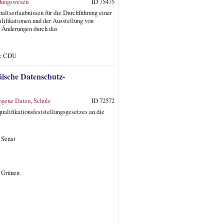
ldungswesen
ID 75475
altserlaubnissen für die Durchführung einer
ifikationen und der Ausstellung von
e Änderungen durch das
r: CDU
äische Datenschutz-
ogene Daten
,
Schule
ID 72572
lifikationsfeststellungsgesetzes an die
 Senat
 Grünen