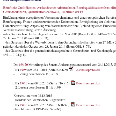
Berufliche Qualifikation
,
Ausländischer Arbeitnehmer
,
Berufsqualifikationsfeststell
Gesundheitsberuf
,
Qualifikationsnachweis
,
Richtlinie der EU
Einführung eines europäischen Vorwarnmechanismus und eines europäischen Berufs
Berufszugang, Fristen und einzureichenden Dokumenten; Ermöglichung der elektroni
Datenübermittlung; Anpassung von Statistikvorschriften; Einbindung eines Einheitli
Verfahrensabwicklung; sowie Änderung
– des Bremischen Heilberufsgesetzes vom 12. Mai 2005 (Brem.GBl. S. 149 ― 2122-a-
28. Januar 2014 (Brem.GBl. S. 74),
– des Gesetzes über die Weiterbildung in den Gesundheitsfachberufen vom 27. März 
geändert durch das Gesetz vom 28. Januar 2014 (Brem.GBl. S. 74),
– des Gesetzes über die generalistisch ausgerichtete Gesundheits- und Krankenpfleg
485 ― 2124-g-1).
Drs
19/170
Mitteilung des Senats Änderungsgesetzentwurf vom 24.11.2015, U
PlPr
19/9
vom 26.11.2015 (Seite 628-629)
Beschlussprotokoll
- 1. Lesung beschlossen. B 19/139
PlPr
19/10
vom 09.12.2015 (Seite 716-716)
Beschlussprotokoll
- 2. Lesung beschlossen. B 19/145/9
Konsensliste vom 08.12.2015
Präsident der Bremischen Bürgerschaft
PlPr
19/10
vom 09.12.2015 (Seite 660-660)
Beschlussprotokoll
- beschlossen. B 19/145 (S. 660-660)