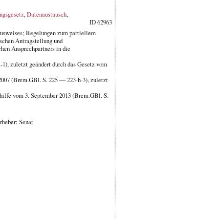
ungsgesetz
,
Datenaustausch
,
ID 62963
ausweises; Regelungen zum partiellem
schen Antragstellung und
chen Ansprechpartners in die
1), zuletzt geändert durch das Gesetz vom
2007 (Brem.GBl. S. 225 ― 223-h-3), zuletzt
ehilfe vom 3. September 2013 (Brem.GBl. S.
rheber: Senat