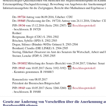
berücksichtigter Qualifikationen von Menschen mit Migrationshintergrund im Rahmen
Externenprüfung (Nachqualifizierung); Bewerbung von Angeboten der Anerkennungs
Informationsangebote für die Zielgruppen; Bericht über Maßnahmen und Ergebnisse 
Drs
19/724
Antrag vom 06.09.2016, Urheber: CDU
Drs
19/845
(Neufassung der Drs. 19/724) Antrag vom 24.11.2016, Urheber: C
PlPr
19/34
vom 15.12.2016 (Seite 2501-2507)
Beschlussprotokoll
- beschlossen. B 19/528
Redner:
Bergmann, Birgit (CDU) S. 2501-2502
Böschen, Sybille (SPD) S. 2502-2503
Dogan, Sülmez (Bündnis 90/Die Grünen) S. 2503-2504
Bernhard, Claudia (DIE LINKE) S. 2504-2505
Siering, Ekkehart (Staatsrat im Amt des Senators für Wirtschaft, Arbeit und
Steiner, Lencke (FDP) S. 2505-2505
Drs
19/1032
Mitteilung des Senats (Bericht) vom 25.04.2017, Urheber: Senat
PlPr
19/43
vom 10.05.2017 (Seite 3192-3192)
Beschlussprotokoll
- Kenntnis genommen. B 19/688/3
Konsensliste vom 08.05.2017
Präsident der Bremischen Bürgerschaft
PlPr
19/43
vom 10.05.2017 (Seite 3260-3260)
Beschlussprotokoll
- beschlossen. B 19/688
Gesetz zur Änderung von Vorschriften über die Anerkennung a
Berufsqualifikationen