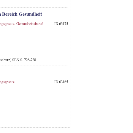
 Bereich Gesundheit
ungsgesetz
,
Gesundheitsberuf
ID 63175
rschutz) SEN S. 728-728
ungsgesetz
ID 63165