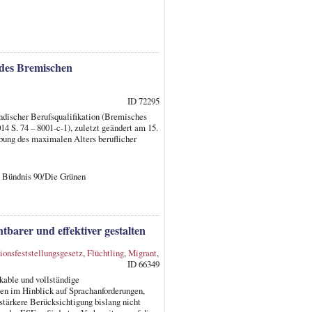
des Bremischen
ID 72295
ndischer Berufsqualifikation (Bremisches
4 S. 74 – 8001-c-1), zuletzt geändert am 15.
bung des maximalen Alters beruflicher
, Bündnis 90/Die Grünen
barer und effektiver gestalten
ionsfeststellungsgesetz
,
Flüchtling
,
Migrant
,
ID 66349
kable und vollständige
n im Hinblick auf Sprachanforderungen,
tärkere Berücksichtigung bislang nicht