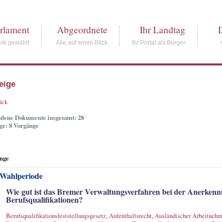
rlament
Abgeordnete
Ihr Landtag
lk gewählt
Alle auf einen Blick
Ihr Portal als Bürger
eige
ück
dene Dokumente insgesamt: 28
ge: 8 Vorgänge
nge
 Wahlperiode
Wie gut ist das Bremer Verwaltungsverfahren bei der Anerkenn
Berufsqualifikationen?
Berufsqualifikationsfeststellungsgesetz
,
Aufenthaltsrecht
,
Ausländischer Arbeitnehm