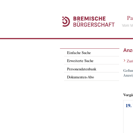
Pa
Vom Vo
Anz
Einfache Suche
Erweiterte Suche
Zur
Personendatenbank
Gefun
Anzei
Dokumenten-Abo
Vorgä
19.