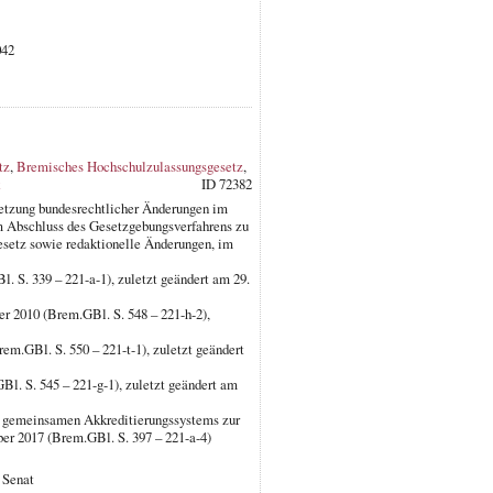
042
tz
,
Bremisches Hochschulzulassungsgesetz
,
ID 72382
tzung bundesrechtlicher Änderungen im
 Abschluss des Gesetzgebungsverfahrens zu
esetz sowie redaktionelle Änderungen, im
 S. 339 – 221-a-1), zuletzt geändert am 29.
r 2010 (Brem.GBl. S. 548 – 221-h-2),
m.GBl. S. 550 – 221-t-1), zuletzt geändert
l. S. 545 – 221-g-1), zuletzt geändert am
es gemeinsamen Akkreditierungssystems zur
er 2017 (Brem.GBl. S. 397 – 221-a-4)
 Senat