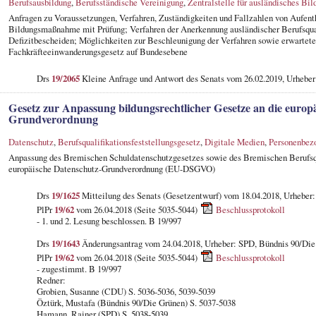
Berufsausbildung
,
Berufsständische Vereinigung
,
Zentralstelle für ausländisches Bi
Anfragen zu Voraussetzungen, Verfahren, Zuständigkeiten und Fallzahlen von Aufenth
Bildungsmaßnahme mit Prüfung; Verfahren der Anerkennung ausländischer Berufsqual
Defizitbescheiden; Möglichkeiten zur Beschleunigung der Verfahren sowie erwartet
Fachkräfteeinwanderungsgesetz auf Bundesebene
Drs
19/2065
Kleine Anfrage und Antwort des Senats vom 26.02.2019, Urhebe
Gesetz zur Anpassung bildungsrechtlicher Gesetze an die europ
Grundverordnung
Datenschutz
,
Berufsqualifikationsfeststellungsgesetz
,
Digitale Medien
,
Personenbez
Anpassung des Bremischen Schuldatenschutzgesetzes sowie des Bremischen Berufsqua
europäische Datenschutz-Grundverordnung (EU-DSGVO)
Drs
19/1625
Mitteilung des Senats (Gesetzentwurf) vom 18.04.2018, Urheber:
PlPr
19/62
vom 26.04.2018 (Seite 5035-5044)
Beschlussprotokoll
- 1. und 2. Lesung beschlossen. B 19/997
Drs
19/1643
Änderungsantrag vom 24.04.2018, Urheber: SPD, Bündnis 90/Die
PlPr
19/62
vom 26.04.2018 (Seite 5035-5044)
Beschlussprotokoll
- zugestimmt. B 19/997
Redner:
Grobien, Susanne (CDU) S. 5036-5036, 5039-5039
Öztürk, Mustafa (Bündnis 90/Die Grünen) S. 5037-5038
Hamann, Rainer (SPD) S. 5038-5039