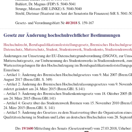
Buhlert, Dr. Magnus (FDP) S. 5040-5041
Strunge, Miriam (DIE LINKE) S. 5040-5040
Strehl, Dietmar (Staatsrat im Amt der Senatorin für Finanzen) StR S. 5041-5
Gesetz- und Verordnungsblatt Nr
40/2018
S. 159-167
Gesetz zur Änderung hochschulrechtlicher Bestimmungen
Hochschulrecht
,
Berufsqualifikationsfeststellungsgesetz
,
Bremisches Hochschulgese
Datenschutz
,
Mutterschutz
,
Student
,
Studentenwerk
,
Studienkonto
,
Studierendenwerk
Änderungen zur Umsetzung der EU-Datenschutzgrundverordnung (DSGVO), zur Umse
Mutterschutzgesetz, zur Umbenennung des Studentenwerks in Studierendenwerk, zum
Wartezeitregelungen für den Hochschulzugang im Berufsqualifikationsfeststellungsg
Einzelnen:
– Artikel 1: Änderung des Bremischen Hochschulgesetzes vom 9. Mai 2007 (Brem.GBl.
August 2017 (Brem.GBl. S. 349)
– Artikel 2: Änderung des Bremischen Hochschulzulassungsgesetzes vom 9. Novembe
zuletzt geändert am 24. März 2015 (Brem.GBl. S.141)
– Artikel 3: Änderung des Bremischen Studienkontengesetz vom 18. Oktober 2005 (Bre
am 24. März 2015 (Brem.GBl.141)
– Artikel 4: Gesetz über das Studentenwerk Bremen vom 15. November 2010 (Brem.GB
24. März 2015 (Brem.GBl. S. 141)
– Artikel 5: Änderung des Gesetzes zu dem Staatsvertrag über die Organisation ein
Qualitätssicherung in Studium und Lehre an deutschen Hochschulen vom 28. Septemb
Drs
19/1600
Mitteilung des Senats (Gesetzentwurf) vom 27.03.2018, Urheber: