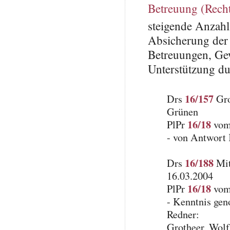
Betreuung (Rechts
steigende Anzahl
Absicherung der A
Betreuungen, Ge
Unterstützung d
16/157
Drs
Gro
Grünen
16/18
PlPr
vom 
- von Antwort
16/188
Drs
Mit
16.03.2004
16/18
PlPr
vom 
- Kenntnis ge
Redner:
Grotheer, Wol