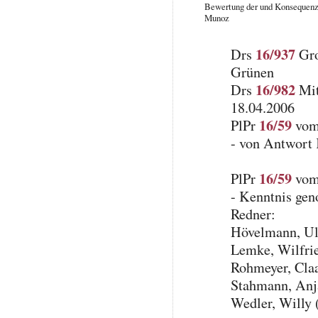
Bewertung der und Konsequenze
Munoz
16/937
Drs
Gro
Grünen
16/982
Drs
Mit
18.04.2006
16/59
PlPr
vom 
- von Antwort
16/59
PlPr
vom 
- Kenntnis ge
Redner:
Hövelmann, Ul
Lemke, Wilfrie
Rohmeyer, Cla
Stahmann, Anj
Wedler, Willy