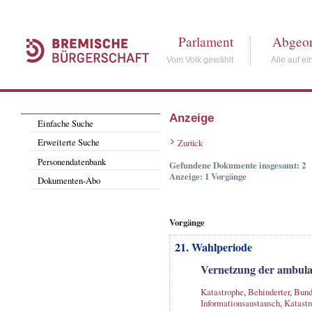
Parlament
Abgeor
Vom Volk gewählt
Alle auf ei
Anzeige
Einfache Suche
Erweiterte Suche
Zurück
Personendatenbank
Gefundene Dokumente insgesamt: 2
Anzeige: 1 Vorgänge
Dokumenten-Abo
Vorgänge
21. Wahlperiode
Vernetzung der ambulan
Katastrophe
,
Behinderter
,
Bund
Informationsaustausch
,
Katastr