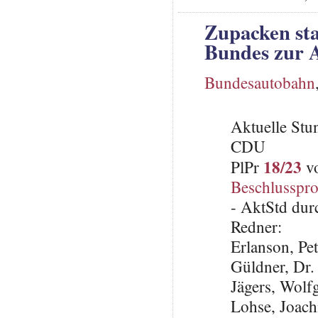
Zupacken sta
Bundes zur 
Bundesautobahn
Aktuelle St
CDU
18/23
PlPr
vo
Beschlusspro
- AktStd dur
Redner:
Erlanson, Pe
Güldner, Dr.
Jägers, Wol
Lohse, Joach