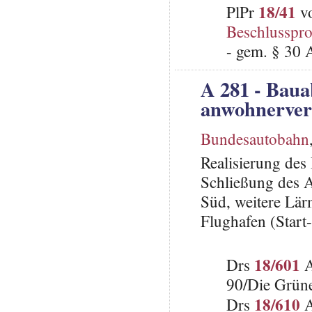
18/41
PlPr
vo
Beschlusspro
- gem. § 30 
A 281 - Baua
anwohnervert
Bundesautobahn
Realisierung des
Schließung des 
Süd, weitere Lä
Flughafen (Start
18/601
Drs
A
90/Die Grün
18/610
Drs
A