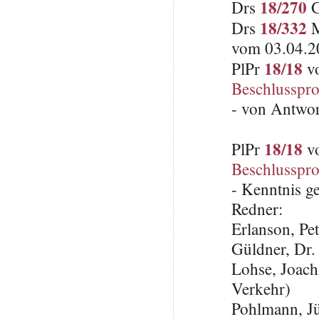
18/270
Drs
G
18/332
Drs
M
vom 03.04.2
18/18
PlPr
vo
Beschlusspro
- von Antwo
18/18
PlPr
vo
Beschlusspro
- Kenntnis 
Redner:
Erlanson, Pe
Güldner, Dr.
Lohse, Joach
Verkehr)
Pohlmann, J