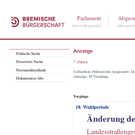
Parlament
Abgeor
Vom Volk gewählt
Alle auf ei
Anzeige
Einfache Suche
Erweiterte Suche
Zurück
Personendatenbank
Gefundene Dokumente insgesamt: 24
Anzeige: 10 Vorgänge
Dokumenten-Abo
Vorgänge
18. Wahlperiode
Änderung de
Landesstraßenges