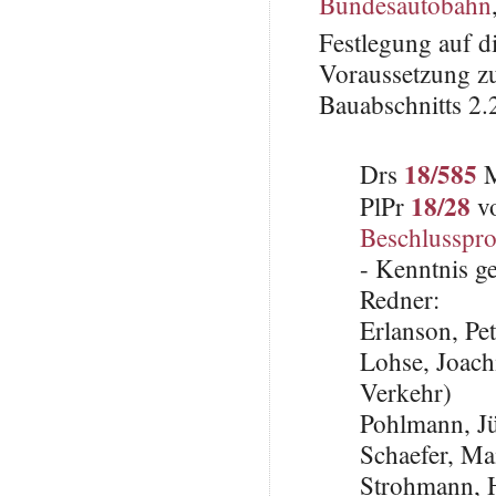
Bundesautobahn
Festlegung auf d
Voraussetzung z
Bauabschnitts 2.
18/585
Drs
M
18/28
PlPr
vo
Beschlusspro
- Kenntnis 
Redner:
Erlanson, Pe
Lohse, Joach
Verkehr)
Pohlmann, J
Schaefer, Ma
Strohmann, 