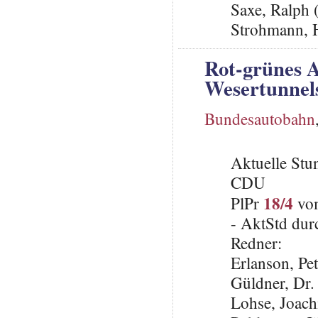
Saxe, Ralph 
Strohmann, 
Rot-grünes 
Wesertunnels
Bundesautobahn
Aktuelle St
CDU
18/4
PlPr
vom
- AktStd dur
Redner:
Erlanson, Pe
Güldner, Dr.
Lohse, Joach