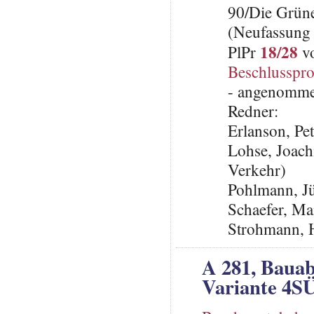
90/Die Grün
(Neufassung 
18/28
PlPr
vo
Beschlusspro
- angenomme
Redner:
Erlanson, Pe
Lohse, Joach
Verkehr)
Pohlmann, J
Schaefer, Ma
Strohmann, 
A 281, Bauab
Variante 4S