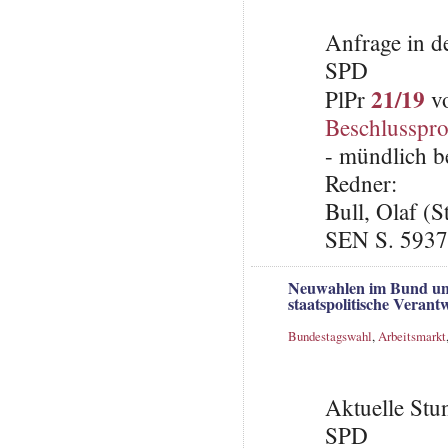
Anfrage in d
SPD
21/19
PlPr
vo
Beschlusspro
- mündlich b
Redner:
Bull, Olaf (S
SEN S. 5937
Neuwahlen im Bund und
staatspolitische Veran
Bundestagswahl
,
Arbeitsmarkt
Aktuelle St
SPD