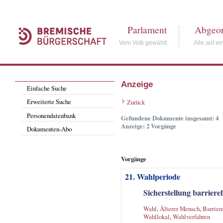
Parlament
Abgeor
Vom Volk gewählt
Alle auf ei
Anzeige
Einfache Suche
Erweiterte Suche
Zurück
Personendatenbank
Gefundene Dokumente insgesamt: 4
Anzeige: 2 Vorgänge
Dokumenten-Abo
Vorgänge
21. Wahlperiode
Sicherstellung barriere
Wahl
,
Älterer Mensch
,
Barriere
Wahllokal
,
Wahlverfahren