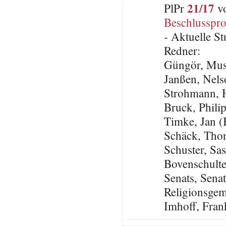
21/17
PlPr
vo
Beschlusspro
- Aktuelle S
Redner:
Güngör, Mus
Janßen, Nel
Strohmann, 
Bruck, Phili
Timke, Jan 
Schäck, Tho
Schuster, Sa
Bovenschulte
Senats, Senat
Religionsge
Imhoff, Fra