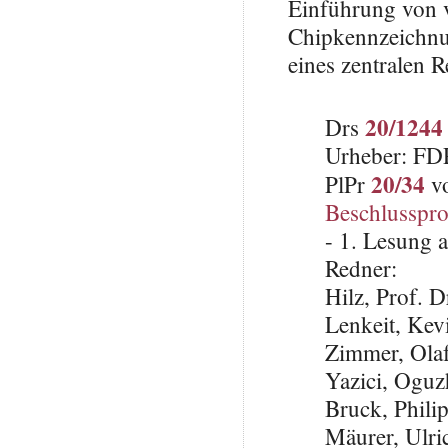
Einführung von 
Chipkennzeichnun
eines zentralen R
20/1244
Drs
Urheber: FD
20/34
PlPr
vo
Beschlusspro
- 1. Lesung 
Redner:
Hilz, Prof. 
Lenkeit, Ke
Zimmer, Ola
Yazici, Ogu
Bruck, Phili
Mäurer, Ulri