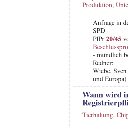
Produktion
,
Unt
Anfrage in d
SPD
20/45
PlPr
vo
Beschlusspro
- mündlich b
Redner:
Wiebe, Sven 
und Europa)
Wann wird i
Registrierpf
Tierhaltung
,
Chi