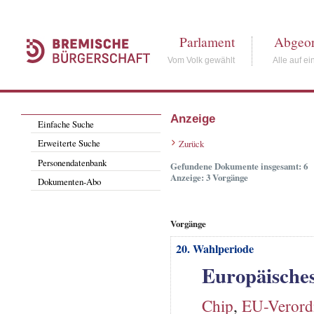
Parlament
Abgeor
Vom Volk gewählt
Alle auf ei
Anzeige
Einfache Suche
Erweiterte Suche
Zurück
Personendatenbank
Gefundene Dokumente insgesamt: 6
Anzeige: 3 Vorgänge
Dokumenten-Abo
Vorgänge
20. Wahlperiode
Europäisches
Chip
,
EU-Veror