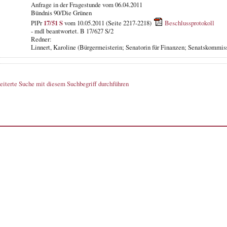
Anfrage in der Fragestunde vom 06.04.2011
Bündnis 90/Die Grünen
PlPr
17/51 S
vom 10.05.2011 (Seite 2217-2218)
Beschlussprotokoll
- mdl beantwortet. B 17/627 S/2
Redner:
Linnert, Karoline (Bürgermeisterin; Senatorin für Finanzen; Senatskommiss
eiterte Suche mit diesem Suchbegriff durchführen