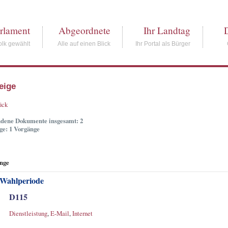
rlament
Abgeordnete
Ihr Landtag
lk gewählt
Alle auf einen Blick
Ihr Portal als Bürger
eige
ück
dene Dokumente insgesamt: 2
ge: 1 Vorgänge
nge
 Wahlperiode
D115
Dienstleistung
,
E-Mail
,
Internet