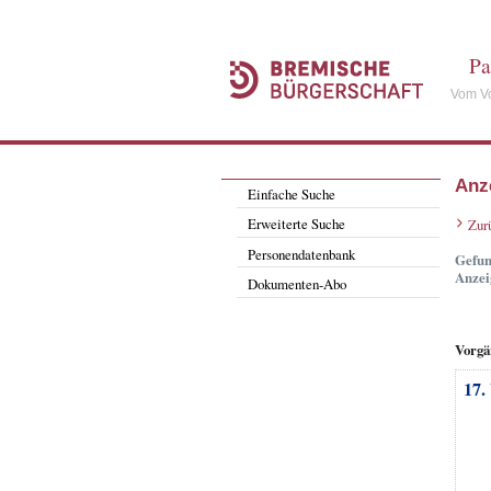
Pa
Vom Vo
Anz
Einfache Suche
Erweiterte Suche
Zur
Personendatenbank
Gefun
Anzei
Dokumenten-Abo
Vorgä
17.